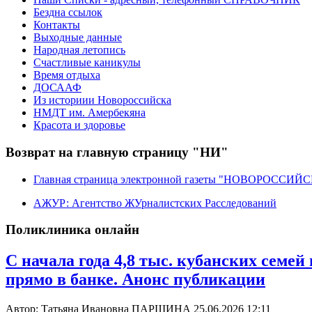
Бездна ссылок
Контакты
Выходные данные
Народная летопись
Счастливые каникулы
Время отдыха
ДОСААФ
Из историии Новороссийска
НМДТ им. Амербекяна
Красота и здоровье
Возврат на главную страницу "НИ"
Главная страница электронной газеты "НОВОРОССИ
АЖУР: Агентство ЖУрналистских Расследований
Поликлиника онлайн
С начала года 4,8 тыс. кубанских сем
прямо в банке. Анонс публикации
Автор: Татьяна Ивановна ПАРШИНА
25.06.2026 12:11