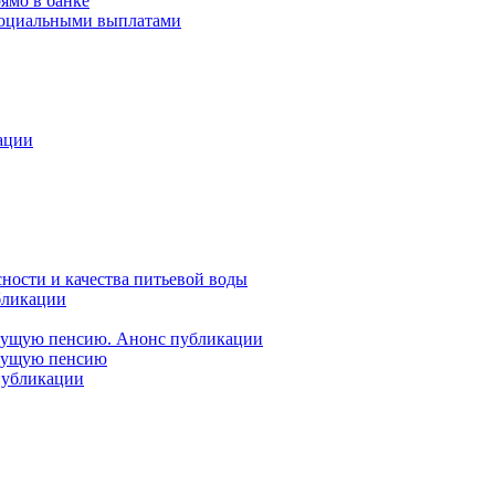
ямо в банке
 социальными выплатами
ации
ности и качества питьевой воды
бликации
удущую пенсию. Анонс публикации
удущую пенсию
 публикации