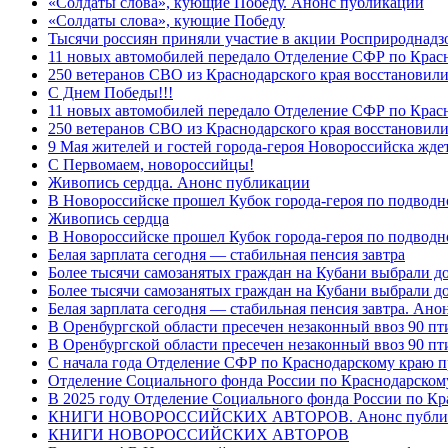
«Солдаты слова», кующие Победу. Анонс публикации
«Солдаты слова», кующие Победу
Тысячи россиян приняли участие в акции Росприроднадз
11 новых автомобилей передало Отделение СФР по Крас
250 ветеранов СВО из Краснодарского края восстановили
С Днем Победы!!!
11 новых автомобилей передало Отделение СФР по Крас
250 ветеранов СВО из Краснодарского края восстановили
9 Мая жителей и гостей города-героя Новороссийска жде
C Первомаем, новороссийцы!
Живопись сердца. Анонс публикации
В Новороссийске прошел Кубок города-героя по подводно
Живопись сердца
В Новороссийске прошел Кубок города-героя по подводном
Белая зарплата сегодня — стабильная пенсия завтра
Более тысячи самозанятых граждан на Кубани выбрали д
Более тысячи самозанятых граждан на Кубани выбрали д
Белая зарплата сегодня — стабильная пенсия завтра. Ан
В Оренбургской области пресечен незаконный ввоз 90 пт
В Оренбургской области пресечен незаконный ввоз 90 пт
С начала года Отделение СФР по Краснодарскому краю п
Отделение Социального фонда России по Краснодарскому
В 2025 году Отделение Социального фонда России по К
КНИГИ НОВОРОССИЙСКИХ АВТОРОВ. Анонс публи
КНИГИ НОВОРОССИЙСКИХ АВТОРОВ