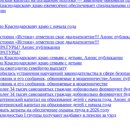
ринский капитал на погашение ипотеки — заявление оформили пр
 Краснодарскому краю ежемесячно обеспечивает специальными
ции
о Краснодарскому краю с начала года
стории «Истоки» отметило свое двадцатилетие!!! Анонс публик
стории «Истоки» отметило свое двадцатилетие!!!
ТУРЫ? Анонс публикации
РАТУРЫ?
о Краснодарскому краю семьям с детьми. Анонс публикации
о Краснодарскому краю семьям с детьми
й на ежегодную семейную выплату
билась устранения нарушений законодательства в сфере безопас
овник и его сообщник, обвиняемые в мошенничестве.Анонс пу
овник и его сообщник, обвиняемые в мошенничестве
более 34 тысяч самозанятых граждан добровольно формируют б
более 34 тысяч самозанятых граждан добровольно формируют б
атеринский капитал на образование детей с начала года. Анонс
атеринский капитал на образование детей с начала года
вать затраты на обеспечение охраны труда в 2026 году
алидностью I группы получают надбавку к пенсии за уход