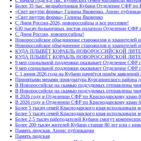
С начала года 4,8 тыс. кубанских семей направили мате
Более 35 тыс. медработников Кубани Отделение СФР по
«Свет внутри формы» Галины Яковенко. Анонс публика
«Свет внутри формы» Галины Яковенко
C Днем России-2026, новороссийцы и все россияне!
630 тысяч больничных листов оплатило Отделение СФР п
C Днем России, новороссийцы!
Новороссийское объединение старожилов и хранителей и
Новороссийское объединение старожилов и хранителей и
КУДА ПЛЫВЁТ КОРАБЛЬ НОВОРОССИЙСКОЙ ЛИТЕРА
КУДА ПЛЫВЁТ КОРАБЛЬ НОВОРОССИЙСКОЙ ЛИТЕ
9 мер социальной поддержки оказывает Отделение СФР п
9 мер социальной поддержки оказывает Отделение СФР п
С 1 июня 2026 года на Кубани начнётся приём заявлени
Принятыми мерами прокуратура Курганинского района до
В Новороссийске на скамью подсудимых отправлены чин
В Новороссийске на скамью подсудимых отправлены чин
В 2026 году в Отделении СФР по Краснодарскому краю 
В 2026 году в Отделении СФР по Краснодарскому краю 
Более 5 тысяч семей Краснодарского края использовали м
Более 5 тысяч семей Краснодарского края использовали м
Более 2,5 тысяч работодателей Кубани смогут компенсиро
Более 200 тысяч жителей Кубани старше 80 лет или с инв
Память людская. Анонс публикации
Память людская