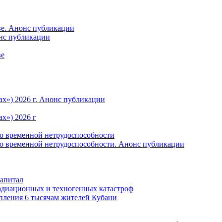
ве. Анонс публикации
онс публикации
ве
ах») 2026 г. Анонс публикации
х») 2026 г
по временной нетрудоспособности
по временной нетрудоспособности. Анонс публикации
капитал
радиационных и техногенных катастроф
пления 6 тысячам жителей Кубани