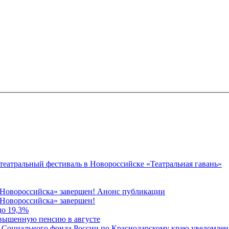
 театральный фестиваль в Новороссийске «Театральная гавань»
 Новороссийска» завершен! Анонс публикации
Новороссийска» завершен!
до 19,3%
овышенную пенсию в августе
 Социального фонда России по Краснодарскому краю уведомлени