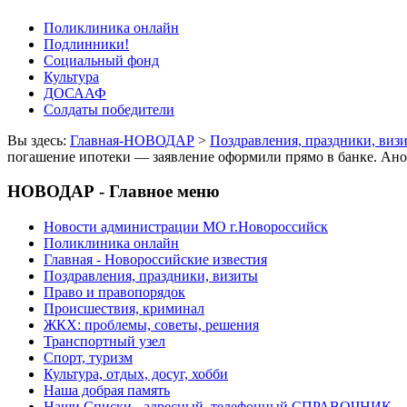
Поликлиника онлайн
Подлинники!
Социальный фонд
Культура
ДОСААФ
Солдаты победители
Вы здесь:
Главная-НОВОДАР
>
Поздравления, праздники, виз
погашение ипотеки — заявление оформили прямо в банке. Ан
НОВОДАР - Главное меню
Новости администрации МО г.Новороссийск
Поликлиника онлайн
Главная - Новороссийские известия
Поздравления, праздники, визиты
Право и правопорядок
Происшествия, криминал
ЖКХ: проблемы, советы, решения
Транспортный узел
Спорт, туризм
Культура, отдых, досуг, хобби
Наша добрая память
Наши Списки - адресный, телефонный СПРАВОЧНИК