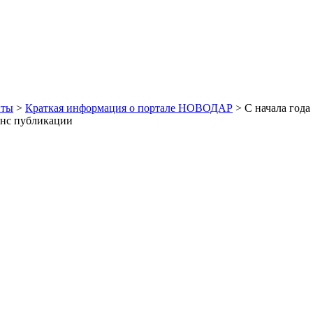
иты
>
Краткая информация о портале НОВОДАР
> С начала года
онс публикации