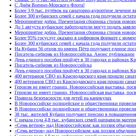
C Днём Военно-Морского Флота!
Более 3,9 тыс. путёвок на санаторно-курортное лечение
Более 300 кубанских семей с начала года получили остат
Мероприятие добра. Презентация сборника стихов ново
До 1 августа кубанские работодатели могут подать заяв
Мероприятие добра. Презентация сборника стихов новор
Более 95% госуслуг оказано в цифровом формате с моме
Более 300 кубанских семей с начала года получили остат
На Кубани 56 отцов по имени Пётр получают единое посо
Писатель-сибиряк из Новороссийска. Анонс публикации
День единого пособия пройдёт в 30 городах и районах К
Писатель-сибиряк из Новороссийска
День единого пособия пройдёт в 30 городах и районах Кр
400 ветеранов СВО из Краснодарского края прошли сана
400 ветеранов СВО из Краснодарского края прошли сана
Героизм не имеет границ. Новороссийская выставка, по
Героизм не имеет границ. Новороссийская выставка, по
Правила безопасности для детей на каникулах
В Новороссийске полицейские и общественники провели
В Новороссийске полицейские и общественники провели
38 тыс. жителей Кубани получают пенсию в повышенном р
С начала года 4,8 тыс. кубанских семей направили мате
«Семь ветров» над Новороссийском: как поэзия объедин
«Семь ветров» над Новороссийском: как поэзия объедини