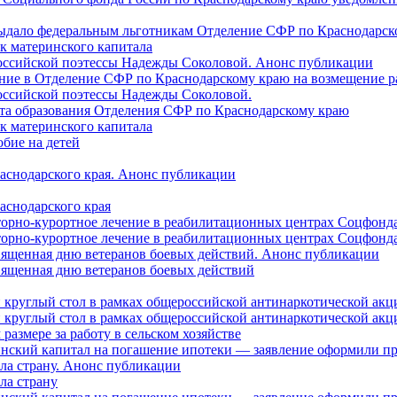
 выдало федеральным льготникам Отделение СФР по Краснодарско
ок материнского капитала
российской поэтессы Надежды Соколовой. Анонс публикации
ление в Отделение СФР по Краснодарскому краю на возмещение р
оссийской поэтессы Надежды Соколовой.
нта образования Отделения СФР по Краснодарскому краю
ок материнского капитала
бие на детей
раснодарского края. Анонс публикации
аснодарского края
торно-курортное лечение в реабилитационных центрах Соцфонда
торно-курортное лечение в реабилитационных центрах Соцфонда 
священная дню ветеранов боевых действий. Анонс публикации
священная дню ветеранов боевых действий
 круглый стол в рамках общероссийской антинаркотической ак
 круглый стол в рамках общероссийской антинаркотической ак
азмере за работу в сельском хозяйстве
ринский капитал на погашение ипотеки — заявление оформили п
ила страну. Анонс публикации
ла страну