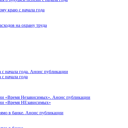
му краю с начала года
асходов на охрану труда
 с начала года. Анонс публикации
с начала года
ции «Время Независимых». Анонс публикации
ции «Время НЕзависимых»
рямо в банке. Анонс публикации