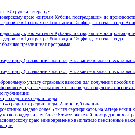
ора «Игрушка ветерану»
нодарскому краю жителям Кубани, пострадавшим на производст
 здоровье в Центрах реабилитации Соцфонда с начала года. Ан
нодарскому краю жителям Кубани, пострадавшим на производст
 здоровье в Центрах реабилитации Соцфонда с начала года
т большая праздничная программа
му спорту («плавание в ластах», «плавание в классических ласт
у спорту («плавание в ластах», «плавание в классических ласта
обровольную уплату страховых взносов для получения пособия 
обровольную уплату страховых взносов для получения пособия 
онс публикации
иц – среди них редкие виды
иц – среди них редкие виды. Анонс публикации
роактивно выдало более 5 тысяч сертификатов на материнский 
 краю поддерживает более 6 тысяч жителей, пострадавших от 
раснодарскому краю единовременно выплатило пенсионные нако
кации