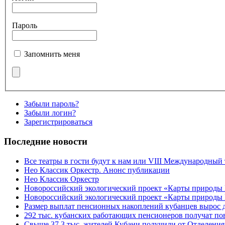
Пароль
Запомнить меня
Забыли пароль?
Забыли логин?
Зарегистрироваться
Последние новости
Все театры в гости будут к нам или VIII Международный
Нео Классик Оркестр. Анонс публикации
Нео Классик Оркестр
Новороссийский экологический проект «Карты природы
Новороссийский экологический проект «Карты природы 
Размер выплат пенсионных накоплений кубанцев вырос 
292 тыс. кубанских работающих пенсионеров получат п
Свыше 37,3 тыс. жителей Кубани получили от Отделения