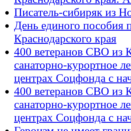
Писатель-сибиряк из Н
День единого пособия п
Краснодарского края
400 ветеранов СВО из 
санаторно-курортное л
центрах Соцфонда с на
400 ветеранов СВО из 
санаторно-курортное л
центрах Соцфонда с нач
Героизм не имеет грани