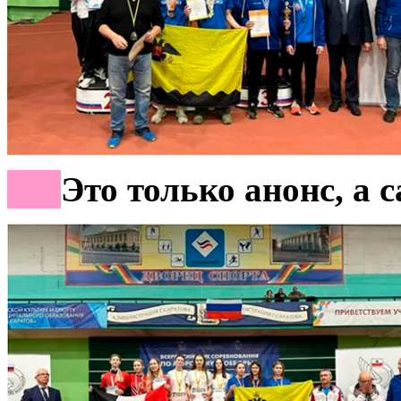
***
Это только анонс
,
а с