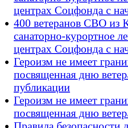
центрах Соцфонда с на
400 ветеранов СВО из 
санаторно-курортное л
центрах Соцфонда с нач
Героизм не имеет грани
посвященная дню ветер
публикации
Героизм не имеет грани
посвященная дню ветер
Правила безопасности д