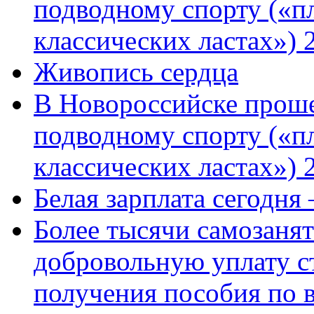
подводному спорту («пл
классических ластах») 
Живопись сердца
В Новороссийске проше
подводному спорту («пл
классических ластах») 
Белая зарплата сегодня
Более тысячи самозаня
добровольную уплату с
получения пособия по 