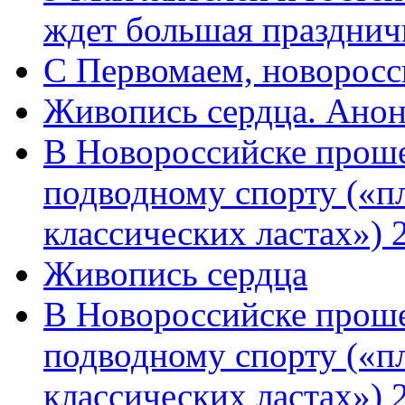
ждет большая празднич
C Первомаем, новорос
Живопись сердца. Анон
В Новороссийске проше
подводному спорту («пл
классических ластах») 
Живопись сердца
В Новороссийске проше
подводному спорту («пл
классических ластах») 