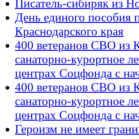
Писатель-сибиряк из Н
День единого пособия п
Краснодарского края
400 ветеранов СВО из 
санаторно-курортное л
центрах Соцфонда с на
400 ветеранов СВО из 
санаторно-курортное л
центрах Соцфонда с нач
Героизм не имеет грани