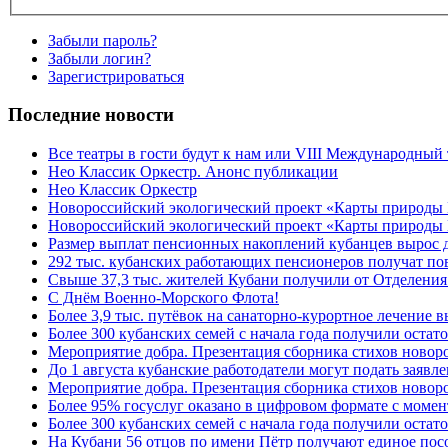
Забыли пароль?
Забыли логин?
Зарегистрироваться
Последние новости
Все театры в гости будут к нам или VIII Международный
Нео Классик Оркестр. Анонс публикации
Нео Классик Оркестр
Новороссийский экологический проект «Карты природы
Новороссийский экологический проект «Карты природы 
Размер выплат пенсионных накоплений кубанцев вырос 
292 тыс. кубанских работающих пенсионеров получат п
Свыше 37,3 тыс. жителей Кубани получили от Отделения
C Днём Военно-Морского Флота!
Более 3,9 тыс. путёвок на санаторно-курортное лечение
Более 300 кубанских семей с начала года получили остат
Мероприятие добра. Презентация сборника стихов ново
До 1 августа кубанские работодатели могут подать заяв
Мероприятие добра. Презентация сборника стихов новор
Более 95% госуслуг оказано в цифровом формате с моме
Более 300 кубанских семей с начала года получили остат
На Кубани 56 отцов по имени Пётр получают единое посо