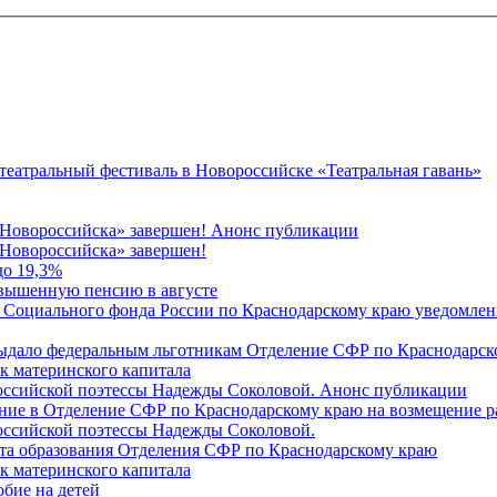
 театральный фестиваль в Новороссийске «Театральная гавань»
 Новороссийска» завершен! Анонс публикации
Новороссийска» завершен!
до 19,3%
овышенную пенсию в августе
 Социального фонда России по Краснодарскому краю уведомлени
 выдало федеральным льготникам Отделение СФР по Краснодарско
ок материнского капитала
российской поэтессы Надежды Соколовой. Анонс публикации
ление в Отделение СФР по Краснодарскому краю на возмещение р
оссийской поэтессы Надежды Соколовой.
нта образования Отделения СФР по Краснодарскому краю
ок материнского капитала
бие на детей