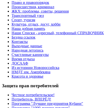
Право и правопорядок
Происшествия, криминал
ЖКХ: проблемы, советы, решения
Транспортный узел
Спорт, туризм
Культура, отдых, досуг, хобби
Наша добрая память
Наши Списки - адресный, телефонный СПРАВОЧНИК
Бездна ссылок
Контакты
Выходные данные
Народная летопись
Счастливые каникулы
Время отдыха
ДОСААФ
Из историии Новороссийска
НМДТ им. Амербекяна
Красота и здоровье
Защита прав потребителей
Честное потребительское!
Потребитель, ВПЕРЁД!
Программа "Лучшие предприятия Кубани"
Программа "1000 лучших товаров"