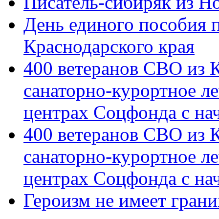
Писатель-сибиряк из Н
День единого пособия п
Краснодарского края
400 ветеранов СВО из 
санаторно-курортное л
центрах Соцфонда с на
400 ветеранов СВО из 
санаторно-курортное л
центрах Соцфонда с нач
Героизм не имеет грани