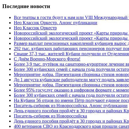
Последние новости
Все театры в гости будут к нам или VIII Международный
Нео Классик Оркестр. Анонс публикации
Нео Классик Оркестр
Новороссийский экологический проект «Карты природы
Новороссийский экологический проект «Карты природы 
Размер выплат пенсионных накоплений кубанцев вырос 
292 тыс. кубанских работающих пенсионеров получат п
Свыше 37,3 тыс. жителей Кубани получили от Отделения
C Днём Военно-Морского Флота!
Более 3,9 тыс. путёвок на санаторно-курортное лечение
Более 300 кубанских семей с начала года получили остат
Мероприятие добра. Презентация сборника стихов ново
До 1 августа кубанские работодатели могут подать заяв
Мероприятие добра. Презентация сборника стихов новор
Более 95% госуслуг оказано в цифровом формате с моме
Более 300 кубанских семей с начала года получили остат
На Кубани 56 отцов по имени Пётр получают единое посо
Писатель-сибиряк из Новороссийска. Анонс публикации
День единого пособия пройдёт в 30 городах и районах К
Писатель-сибиряк из Новороссийска
День единого пособия пройдёт в 30 городах и районах Кр
400 ветеранов СВО из Краснодарского края прошли сана