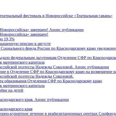
 театральный фестиваль в Новороссийске «Театральная гавань»
 Новороссийска» завершен! Анонс публикации
Новороссийска» завершен!
до 19,3%
овышенную пенсию в августе
 Социального фонда России по Краснодарскому краю уведомлени
 выдало федеральным льготникам Отделение СФР по Краснодарско
ок материнского капитала
российской поэтессы Надежды Соколовой. Анонс публикации
ление в Отделение СФР по Краснодарскому краю на возмещение р
оссийской поэтессы Надежды Соколовой.
нта образования Отделения СФР по Краснодарскому краю
ок материнского капитала
бие на детей
раснодарского края. Анонс публикации
аснодарского края
торно-курортное лечение в реабилитационных центрах Соцфонда