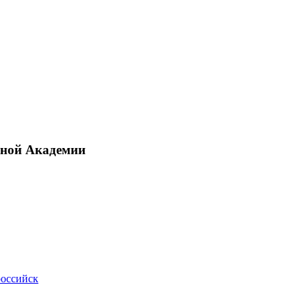
рной Академии
российск