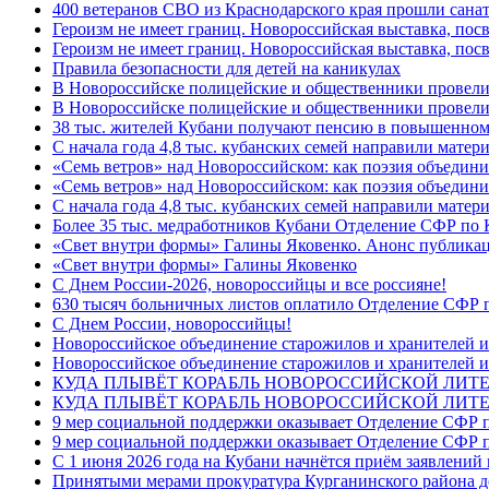
400 ветеранов СВО из Краснодарского края прошли сана
Героизм не имеет границ. Новороссийская выставка, по
Героизм не имеет границ. Новороссийская выставка, по
Правила безопасности для детей на каникулах
В Новороссийске полицейские и общественники провели
В Новороссийске полицейские и общественники провели
38 тыс. жителей Кубани получают пенсию в повышенном р
С начала года 4,8 тыс. кубанских семей направили мате
«Семь ветров» над Новороссийском: как поэзия объедин
«Семь ветров» над Новороссийском: как поэзия объедини
С начала года 4,8 тыс. кубанских семей направили мате
Более 35 тыс. медработников Кубани Отделение СФР по
«Свет внутри формы» Галины Яковенко. Анонс публика
«Свет внутри формы» Галины Яковенко
C Днем России-2026, новороссийцы и все россияне!
630 тысяч больничных листов оплатило Отделение СФР п
C Днем России, новороссийцы!
Новороссийское объединение старожилов и хранителей и
Новороссийское объединение старожилов и хранителей и
КУДА ПЛЫВЁТ КОРАБЛЬ НОВОРОССИЙСКОЙ ЛИТЕРА
КУДА ПЛЫВЁТ КОРАБЛЬ НОВОРОССИЙСКОЙ ЛИТЕ
9 мер социальной поддержки оказывает Отделение СФР п
9 мер социальной поддержки оказывает Отделение СФР п
С 1 июня 2026 года на Кубани начнётся приём заявлени
Принятыми мерами прокуратура Курганинского района до