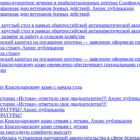
торно-курортное лечение в реабилитационных центрах Соцфонда 
священная дню ветеранов боевых действий. Анонс публикации
священная дню ветеранов боевых действий
 круглый стол в рамках общероссийской антинаркотической ак
 круглый стол в рамках общероссийской антинаркотической ак
азмере за работу в сельском хозяйстве
ринский капитал на погашение ипотеки — заявление оформили п
ила страну. Анонс публикации
ла страну
ринский капитал на погашение ипотеки — заявление оформили пр
 Краснодарскому краю ежемесячно обеспечивает специальными
ции
о Краснодарскому краю с начала года
стории «Истоки» отметило свое двадцатилетие!!! Анонс публик
стории «Истоки» отметило свое двадцатилетие!!!
ТУРЫ? Анонс публикации
РАТУРЫ?
о Краснодарскому краю семьям с детьми. Анонс публикации
о Краснодарскому краю семьям с детьми
й на ежегодную семейную выплату
билась устранения нарушений законодательства в сфере безопас