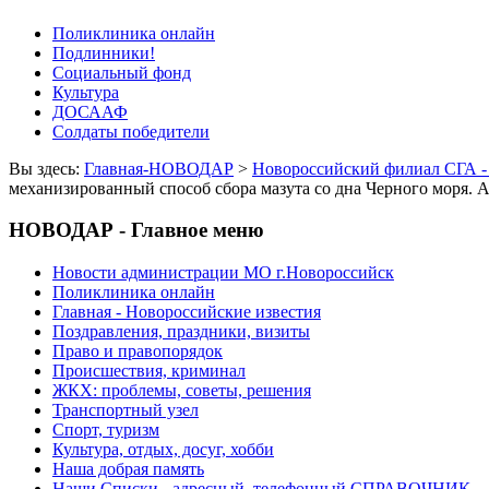
Поликлиника онлайн
Подлинники!
Социальный фонд
Культура
ДОСААФ
Солдаты победители
Вы здесь:
Главная-НОВОДАР
>
Новороссийский филиал СГА -
механизированный способ сбора мазута со дна Черного моря.
НОВОДАР - Главное меню
Новости администрации МО г.Новороссийск
Поликлиника онлайн
Главная - Новороссийские известия
Поздравления, праздники, визиты
Право и правопорядок
Происшествия, криминал
ЖКХ: проблемы, советы, решения
Транспортный узел
Спорт, туризм
Культура, отдых, досуг, хобби
Наша добрая память
Наши Списки - адресный, телефонный СПРАВОЧНИК