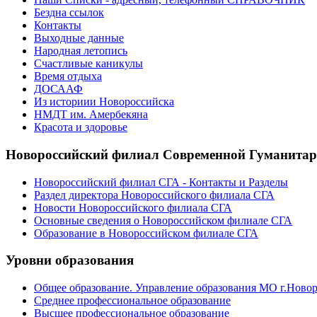
Бездна ссылок
Контакты
Выходные данные
Народная летопись
Счастливые каникулы
Время отдыха
ДОСААФ
Из историии Новороссийска
НМДТ им. Амербекяна
Красота и здоровье
Новороссийский филиал Современной Гуманита
Новороссийский филиал СГА - Контакты и Разделы
Раздел директора Новороссийского филиала СГА
Новости Новороссийского филиала СГА
Основные сведения о Новороссийском филиале СГА
Образование в Новороссийском филиале СГА
Уровни образования
Общее образование. Управление образования МО г.Ново
Среднее профессиональное образование
Высшее профессиональное образование