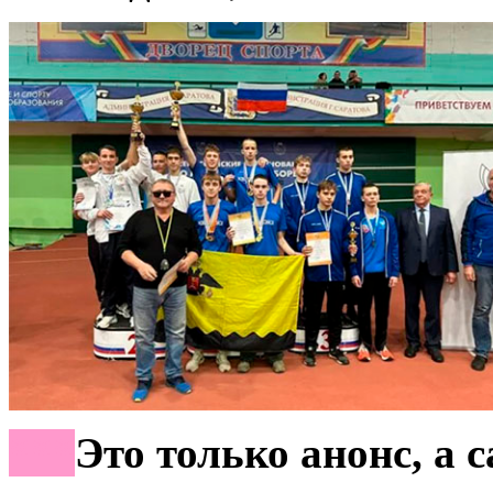
***
Это только анонс
,
а с