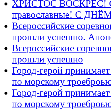
ХРИСТОС ВОСКРЕС! С 
православные! C ДН
Всероссийские соревно
прошли успешно. Анон
Всероссийские соревно
прошли успешно
Город-герой принимает
по морскому троеброью
Город-герой принимает
по морскому троеброью