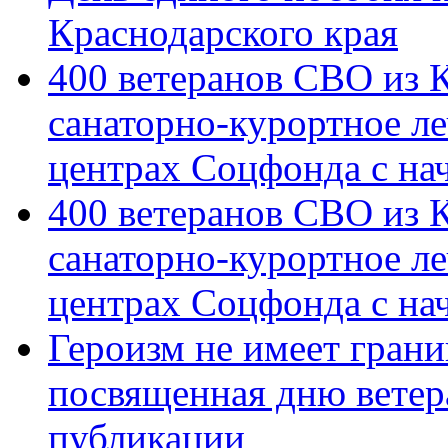
Краснодарского края
400 ветеранов СВО из 
санаторно-курортное л
центрах Соцфонда с на
400 ветеранов СВО из 
санаторно-курортное л
центрах Соцфонда с нач
Героизм не имеет грани
посвященная дню ветер
публикации