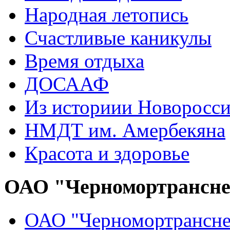
Народная летопись
Счастливые каникулы
Время отдыха
ДОСААФ
Из историии Новоросси
НМДТ им. Амербекяна
Красота и здоровье
ОАО "Черномортрансн
ОАО "Черномортрансне