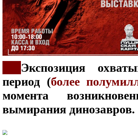
***
Экспозиция охват
период (
более полумил
момента возникнов
вымирания динозавров.