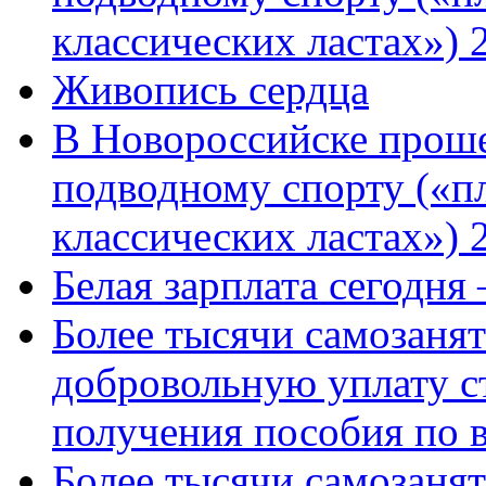
классических ластах») 
Живопись сердца
В Новороссийске проше
подводному спорту («пл
классических ластах») 
Белая зарплата сегодня
Более тысячи самозаня
добровольную уплату с
получения пособия по 
Более тысячи самозаня