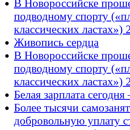
В Новороссийске проше
подводному спорту («пл
классических ластах») 
Живопись сердца
В Новороссийске проше
подводному спорту («пл
классических ластах») 
Белая зарплата сегодня
Более тысячи самозаня
добровольную уплату с