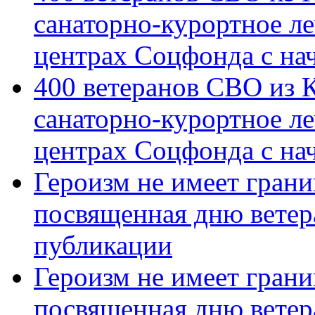
санаторно-курортное л
центрах Соцфонда с на
400 ветеранов СВО из 
санаторно-курортное л
центрах Соцфонда с нач
Героизм не имеет грани
посвященная дню ветер
публикации
Героизм не имеет грани
посвященная дню ветер