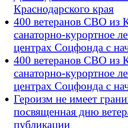
Краснодарского края
400 ветеранов СВО из 
санаторно-курортное л
центрах Соцфонда с на
400 ветеранов СВО из 
санаторно-курортное л
центрах Соцфонда с нач
Героизм не имеет грани
посвященная дню ветер
публикации