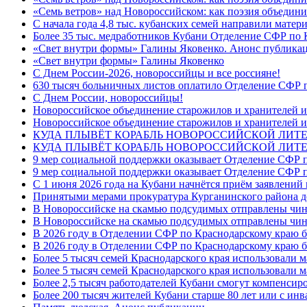
«Семь ветров» над Новороссийском: как поэзия объедини
С начала года 4,8 тыс. кубанских семей направили мате
Более 35 тыс. медработников Кубани Отделение СФР по
«Свет внутри формы» Галины Яковенко. Анонс публика
«Свет внутри формы» Галины Яковенко
C Днем России-2026, новороссийцы и все россияне!
630 тысяч больничных листов оплатило Отделение СФР п
C Днем России, новороссийцы!
Новороссийское объединение старожилов и хранителей и
Новороссийское объединение старожилов и хранителей и
КУДА ПЛЫВЁТ КОРАБЛЬ НОВОРОССИЙСКОЙ ЛИТЕРА
КУДА ПЛЫВЁТ КОРАБЛЬ НОВОРОССИЙСКОЙ ЛИТЕ
9 мер социальной поддержки оказывает Отделение СФР п
9 мер социальной поддержки оказывает Отделение СФР п
С 1 июня 2026 года на Кубани начнётся приём заявлени
Принятыми мерами прокуратура Курганинского района до
В Новороссийске на скамью подсудимых отправлены чин
В Новороссийске на скамью подсудимых отправлены чин
В 2026 году в Отделении СФР по Краснодарскому краю 
В 2026 году в Отделении СФР по Краснодарскому краю 
Более 5 тысяч семей Краснодарского края использовали м
Более 5 тысяч семей Краснодарского края использовали м
Более 2,5 тысяч работодателей Кубани смогут компенсиро
Более 200 тысяч жителей Кубани старше 80 лет или с инв