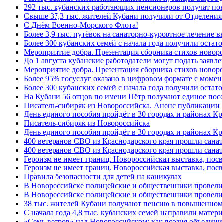
292 тыс. кубанских работающих пенсионеров получат п
Свыше 37,3 тыс. жителей Кубани получили от Отделения
C Днём Военно-Морского Флота!
Более 3,9 тыс. путёвок на санаторно-курортное лечение
Более 300 кубанских семей с начала года получили остат
Мероприятие добра. Презентация сборника стихов ново
До 1 августа кубанские работодатели могут подать заяв
Мероприятие добра. Презентация сборника стихов новор
Более 95% госуслуг оказано в цифровом формате с моме
Более 300 кубанских семей с начала года получили остат
На Кубани 56 отцов по имени Пётр получают единое посо
Писатель-сибиряк из Новороссийска. Анонс публикации
День единого пособия пройдёт в 30 городах и районах К
Писатель-сибиряк из Новороссийска
День единого пособия пройдёт в 30 городах и районах Кр
400 ветеранов СВО из Краснодарского края прошли сана
400 ветеранов СВО из Краснодарского края прошли сана
Героизм не имеет границ. Новороссийская выставка, по
Героизм не имеет границ. Новороссийская выставка, по
Правила безопасности для детей на каникулах
В Новороссийске полицейские и общественники провели
В Новороссийске полицейские и общественники провели
38 тыс. жителей Кубани получают пенсию в повышенном р
С начала года 4,8 тыс. кубанских семей направили мате
«Семь ветров» над Новороссийском: как поэзия объедин