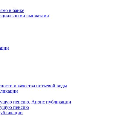
ямо в банке
 социальными выплатами
ации
ности и качества питьевой воды
бликации
удущую пенсию. Анонс публикации
удущую пенсию
 публикации