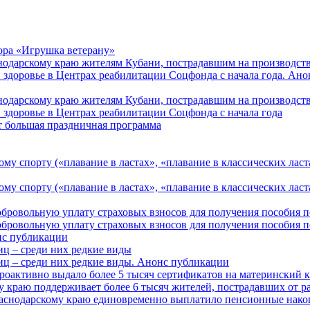
ора «Игрушка ветерану»
нодарскому краю жителям Кубани, пострадавшим на производст
 здоровье в Центрах реабилитации Соцфонда с начала года. Ан
нодарскому краю жителям Кубани, пострадавшим на производст
 здоровье в Центрах реабилитации Соцфонда с начала года
т большая праздничная программа
му спорту («плавание в ластах», «плавание в классических ласт
у спорту («плавание в ластах», «плавание в классических ласта
обровольную уплату страховых взносов для получения пособия 
обровольную уплату страховых взносов для получения пособия 
онс публикации
иц – среди них редкие виды
иц – среди них редкие виды. Анонс публикации
роактивно выдало более 5 тысяч сертификатов на материнский 
 краю поддерживает более 6 тысяч жителей, пострадавших от 
раснодарскому краю единовременно выплатило пенсионные нако