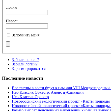
Логин
Пароль
Запомнить меня
Забыли пароль?
Забыли логин?
Зарегистрироваться
Последние новости
Все театры в гости будут к нам или VIII Международный
Нео Классик Оркестр. Анонс публикации
Нео Классик Оркестр
Новороссийский экологический проект «Карты природы
Новороссийский экологический проект «Карты природы 
Размер выплат пенсионных накоплений кубанцев вырос 