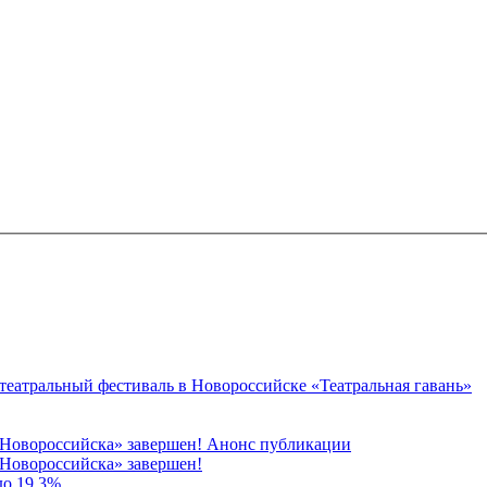
 театральный фестиваль в Новороссийске «Театральная гавань»
 Новороссийска» завершен! Анонс публикации
Новороссийска» завершен!
до 19,3%