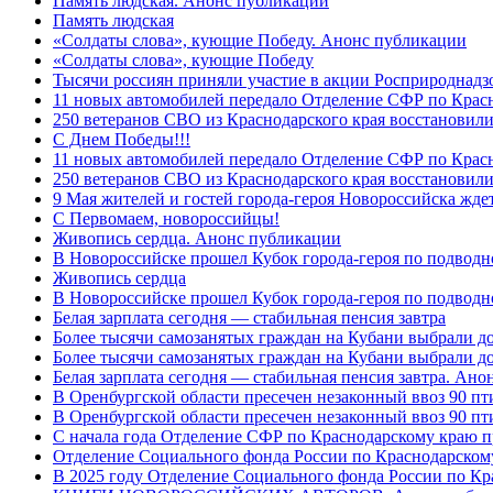
Память людская. Анонс публикации
Память людская
«Солдаты слова», кующие Победу. Анонс публикации
«Солдаты слова», кующие Победу
Тысячи россиян приняли участие в акции Росприроднадз
11 новых автомобилей передало Отделение СФР по Крас
250 ветеранов СВО из Краснодарского края восстановили
С Днем Победы!!!
11 новых автомобилей передало Отделение СФР по Крас
250 ветеранов СВО из Краснодарского края восстановили
9 Мая жителей и гостей города-героя Новороссийска жде
C Первомаем, новороссийцы!
Живопись сердца. Анонс публикации
В Новороссийске прошел Кубок города-героя по подводно
Живопись сердца
В Новороссийске прошел Кубок города-героя по подводном
Белая зарплата сегодня — стабильная пенсия завтра
Более тысячи самозанятых граждан на Кубани выбрали д
Более тысячи самозанятых граждан на Кубани выбрали д
Белая зарплата сегодня — стабильная пенсия завтра. Ан
В Оренбургской области пресечен незаконный ввоз 90 пт
В Оренбургской области пресечен незаконный ввоз 90 пт
С начала года Отделение СФР по Краснодарскому краю п
Отделение Социального фонда России по Краснодарскому
В 2025 году Отделение Социального фонда России по К