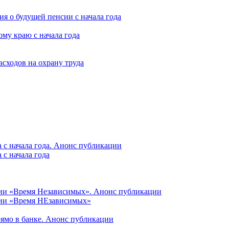
я о будущей пенсии с начала года
му краю с начала года
асходов на охрану труда
 с начала года. Анонс публикации
с начала года
ции «Время Независимых». Анонс публикации
ции «Время НЕзависимых»
рямо в банке. Анонс публикации