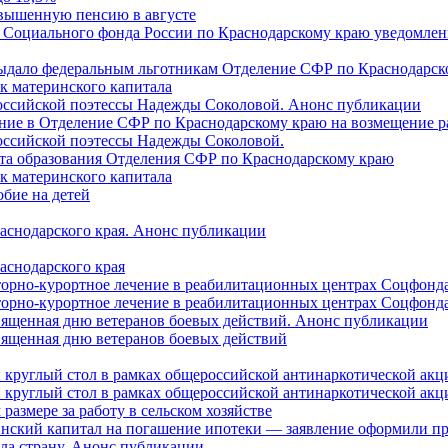
овышенную пенсию в августе
 Социального фонда России по Краснодарскому краю уведомлени
 выдало федеральным льготникам Отделение СФР по Краснодарско
ок материнского капитала
российской поэтессы Надежды Соколовой. Анонс публикации
ление в Отделение СФР по Краснодарскому краю на возмещение р
оссийской поэтессы Надежды Соколовой.
нта образования Отделения СФР по Краснодарскому краю
ок материнского капитала
бие на детей
раснодарского края. Анонс публикации
аснодарского края
торно-курортное лечение в реабилитационных центрах Соцфонда
торно-курортное лечение в реабилитационных центрах Соцфонда 
священная дню ветеранов боевых действий. Анонс публикации
священная дню ветеранов боевых действий
 круглый стол в рамках общероссийской антинаркотической ак
 круглый стол в рамках общероссийской антинаркотической ак
азмере за работу в сельском хозяйстве
ринский капитал на погашение ипотеки — заявление оформили п
ила страну. Анонс публикации