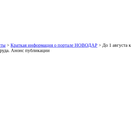
иты
>
Краткая информация о портале НОВОДАР
> До 1 августа 
труда. Анонс публикации