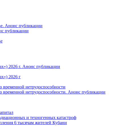
ве. Анонс публикации
онс публикации
ве
ах») 2026 г. Анонс публикации
х») 2026 г
по временной нетрудоспособности
по временной нетрудоспособности. Анонс публикации
капитал
радиационных и техногенных катастроф
пления 6 тысячам жителей Кубани