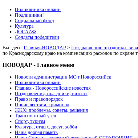
Поликлиника онлайн
Подлинники!
Социальный фонд
Культура
ДОСААФ
Солдаты победители
Вы здесь:
Главная-НОВОДАР
>
Поздравления, праздники, виз
по Краснодарскому краю на компенсацию расходов по охране 
НОВОДАР - Главное меню
Новости администрации МО г.Новороссийск
Поликлиника онлайн
Главная - Новороссийские известия
Поздравления, праздники, визиты
Право и правопорядок
Происшествия, криминал
ЖКХ: проблемы, советы, решения
Транспортный узел
Спорт, туризм
Культура, отдых, досуг, хобби
Наша добрая память
Наши Списки - адресный, телефонный СПРАВОЧНИК