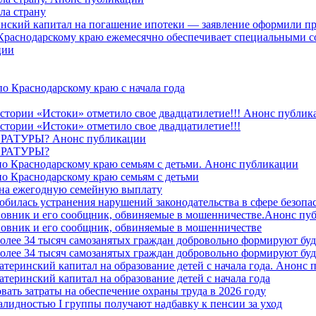
ла страну
ринский капитал на погашение ипотеки — заявление оформили пр
 Краснодарскому краю ежемесячно обеспечивает специальными
ции
о Краснодарскому краю с начала года
стории «Истоки» отметило свое двадцатилетие!!! Анонс публик
стории «Истоки» отметило свое двадцатилетие!!!
ТУРЫ? Анонс публикации
РАТУРЫ?
о Краснодарскому краю семьям с детьми. Анонс публикации
о Краснодарскому краю семьям с детьми
й на ежегодную семейную выплату
билась устранения нарушений законодательства в сфере безопас
овник и его сообщник, обвиняемые в мошенничестве.Анонс пу
овник и его сообщник, обвиняемые в мошенничестве
более 34 тысяч самозанятых граждан добровольно формируют б
более 34 тысяч самозанятых граждан добровольно формируют б
атеринский капитал на образование детей с начала года. Анонс
атеринский капитал на образование детей с начала года
вать затраты на обеспечение охраны труда в 2026 году
алидностью I группы получают надбавку к пенсии за уход