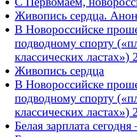
C Первомаем, новорос
Живопись сердца. Анон
В Новороссийске проше
подводному спорту («пл
классических ластах») 
Живопись сердца
В Новороссийске проше
подводному спорту («пл
классических ластах») 
Белая зарплата сегодня