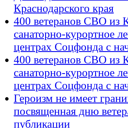
Краснодарского края
400 ветеранов СВО из 
санаторно-курортное л
центрах Соцфонда с на
400 ветеранов СВО из 
санаторно-курортное л
центрах Соцфонда с нач
Героизм не имеет грани
посвященная дню ветер
публикации