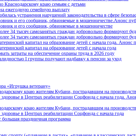
о Краснодарскому краю семьям с детьми
й на ежегодную семейную выплату
билась устранения нарушений законодательства в сфере безопас
овник и его сообщник, обвиняемые в мошенничестве.Анонс пу
овник и его сообщник, обвиняемые в мошенничестве
более 34 тысяч самозанятых граждан добровольно формируют б
более 34 тысяч самозанятых граждан добровольно формируют б
атеринский капитал на образование детей с начала года. Анонс
атеринский капитал на образование детей с начала года
вать затраты на обеспечение охраны труда в 2026 году
алидностью I группы получают надбавку к пенсии за уход
ора «Игрушка ветерану»
нодарскому краю жителям Кубани, пострадавшим на производст
 здоровье в Центрах реабилитации Соцфонда с начала года. Ан
нодарскому краю жителям Кубани, пострадавшим на производст
 здоровье в Центрах реабилитации Соцфонда с начала года
т большая праздничная программа
му спорту («плавание в ластах», «плавание в классических ласт