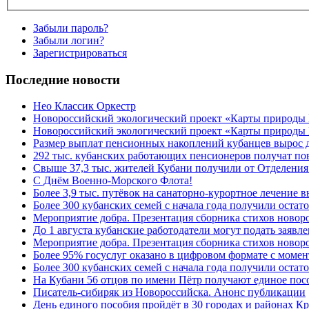
Забыли пароль?
Забыли логин?
Зарегистрироваться
Последние новости
Нео Классик Оркестр
Новороссийский экологический проект «Карты природы
Новороссийский экологический проект «Карты природы 
Размер выплат пенсионных накоплений кубанцев вырос 
292 тыс. кубанских работающих пенсионеров получат п
Свыше 37,3 тыс. жителей Кубани получили от Отделения
C Днём Военно-Морского Флота!
Более 3,9 тыс. путёвок на санаторно-курортное лечение
Более 300 кубанских семей с начала года получили остат
Мероприятие добра. Презентация сборника стихов ново
До 1 августа кубанские работодатели могут подать заяв
Мероприятие добра. Презентация сборника стихов новор
Более 95% госуслуг оказано в цифровом формате с моме
Более 300 кубанских семей с начала года получили остат
На Кубани 56 отцов по имени Пётр получают единое посо
Писатель-сибиряк из Новороссийска. Анонс публикации
День единого пособия пройдёт в 30 городах и районах К