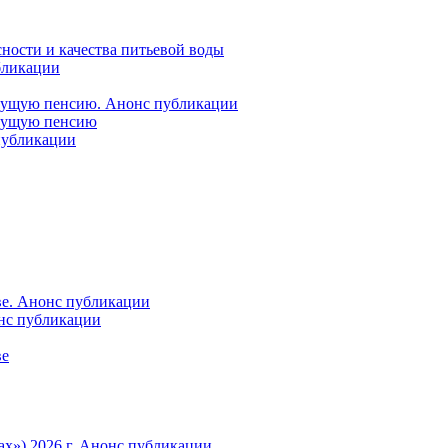
ности и качества питьевой воды
бликации
удущую пенсию. Анонс публикации
удущую пенсию
 публикации
ве. Анонс публикации
онс публикации
ве
ах») 2026 г. Анонс публикации