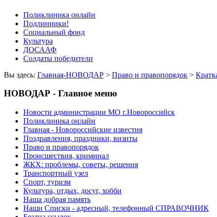
Поликлиника онлайн
Подлинники!
Социальный фонд
Культура
ДОСААФ
Солдаты победители
Вы здесь:
Главная-НОВОДАР
>
Право и правопорядок
>
Кратк
НОВОДАР - Главное меню
Новости администрации МО г.Новороссийск
Поликлиника онлайн
Главная - Новороссийские известия
Поздравления, праздники, визиты
Право и правопорядок
Происшествия, криминал
ЖКХ: проблемы, советы, решения
Транспортный узел
Спорт, туризм
Культура, отдых, досуг, хобби
Наша добрая память
Наши Списки - адресный, телефонный СПРАВОЧНИК
Бездна ссылок