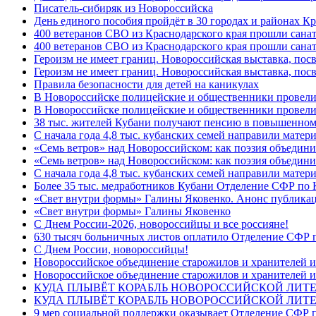
Писатель-сибиряк из Новороссийска
День единого пособия пройдёт в 30 городах и районах Кр
400 ветеранов СВО из Краснодарского края прошли сана
400 ветеранов СВО из Краснодарского края прошли сана
Героизм не имеет границ. Новороссийская выставка, по
Героизм не имеет границ. Новороссийская выставка, по
Правила безопасности для детей на каникулах
В Новороссийске полицейские и общественники провели
В Новороссийске полицейские и общественники провели
38 тыс. жителей Кубани получают пенсию в повышенном р
С начала года 4,8 тыс. кубанских семей направили мате
«Семь ветров» над Новороссийском: как поэзия объедин
«Семь ветров» над Новороссийском: как поэзия объедини
С начала года 4,8 тыс. кубанских семей направили мате
Более 35 тыс. медработников Кубани Отделение СФР по
«Свет внутри формы» Галины Яковенко. Анонс публика
«Свет внутри формы» Галины Яковенко
C Днем России-2026, новороссийцы и все россияне!
630 тысяч больничных листов оплатило Отделение СФР п
C Днем России, новороссийцы!
Новороссийское объединение старожилов и хранителей и
Новороссийское объединение старожилов и хранителей и
КУДА ПЛЫВЁТ КОРАБЛЬ НОВОРОССИЙСКОЙ ЛИТЕРА
КУДА ПЛЫВЁТ КОРАБЛЬ НОВОРОССИЙСКОЙ ЛИТЕ
9 мер социальной поддержки оказывает Отделение СФР п