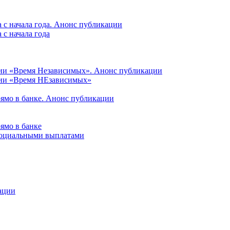
 с начала года. Анонс публикации
с начала года
ции «Время Независимых». Анонс публикации
ции «Время НЕзависимых»
рямо в банке. Анонс публикации
ямо в банке
 социальными выплатами
ации