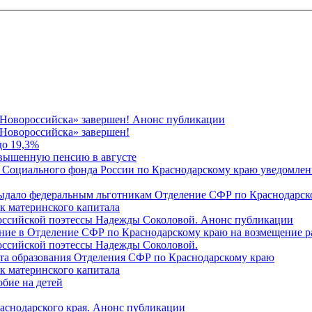
 Новороссийска» завершен! Анонс публикации
Новороссийска» завершен!
до 19,3%
овышенную пенсию в августе
 Социального фонда России по Краснодарскому краю уведомлени
 выдало федеральным льготникам Отделение СФР по Краснодарско
ок материнского капитала
российской поэтессы Надежды Соколовой. Анонс публикации
ление в Отделение СФР по Краснодарскому краю на возмещение р
оссийской поэтессы Надежды Соколовой.
нта образования Отделения СФР по Краснодарскому краю
ок материнского капитала
бие на детей
раснодарского края. Анонс публикации