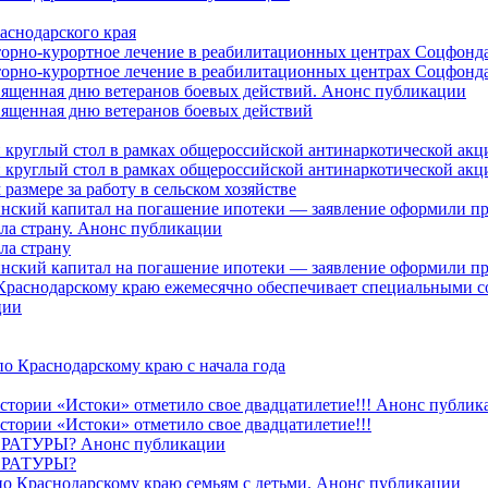
аснодарского края
торно-курортное лечение в реабилитационных центрах Соцфонда
торно-курортное лечение в реабилитационных центрах Соцфонда 
священная дню ветеранов боевых действий. Анонс публикации
священная дню ветеранов боевых действий
 круглый стол в рамках общероссийской антинаркотической ак
 круглый стол в рамках общероссийской антинаркотической ак
азмере за работу в сельском хозяйстве
ринский капитал на погашение ипотеки — заявление оформили п
ила страну. Анонс публикации
ла страну
ринский капитал на погашение ипотеки — заявление оформили пр
 Краснодарскому краю ежемесячно обеспечивает специальными
ции
о Краснодарскому краю с начала года
стории «Истоки» отметило свое двадцатилетие!!! Анонс публик
стории «Истоки» отметило свое двадцатилетие!!!
ТУРЫ? Анонс публикации
РАТУРЫ?
о Краснодарскому краю семьям с детьми. Анонс публикации