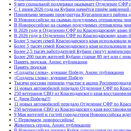
9 мер социальной поддержки оказывает Отделение СФР п
С 1 июня 2026 года на Кубани начнётся приём заявлени
Принятыми мерами прокуратура Курганинского района до
В Новороссийске на скамью подсудимых отправлены чин
В Новороссийске на скамью подсудимых отправлены чин
В 2026 году в Отделении СФР по Краснодарскому краю 
В 2026 году в Отделении СФР по Краснодарскому краю 
Более 5 тысяч семей Краснодарского края использовали м
Более 5 тысяч семей Краснодарского края использовали м
Более 2,5 тысяч работодателей Кубани смогут компенсиро
Более 200 тысяч жителей Кубани старше 80 лет или с инв
Память людская. Анонс публикации
Память людская
«Солдаты слова», кующие Победу. Анонс публикации
«Солдаты слова», кующие Победу
Тысячи россиян приняли участие в акции Росприроднадз
11 новых автомобилей передало Отделение СФР по Крас
250 ветеранов СВО из Краснодарского края восстановили
С Днем Победы!!!
11 новых автомобилей передало Отделение СФР по Крас
250 ветеранов СВО из Краснодарского края восстановили
9 Мая жителей и гостей города-героя Новороссийска жде
C Первомаем, новороссийцы!
Живопись сердца. Анонс публикации
В Новороссийске прошел Кубок города-героя по подводно