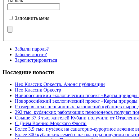
Пароль
Запомнить меня
Забыли пароль?
Забыли логин?
Зарегистрироваться
Последние новости
Нео Классик Оркестр. Анонс публикации
Нео Классик Оркестр
Новороссийский экологический проект «Карты природы
Новороссийский экологический проект «Карты природы 
Размер выплат пенсионных накоплений кубанцев вырос 
292 тыс. кубанских работающих пенсионеров получат п
Свыше 37,3 тыс. жителей Кубани получили от Отделения
C Днём Военно-Морского Флота!
Более 3,9 тыс. путёвок на санаторно-курортное лечение
Более 300 кубанских семей с начала года получили остат