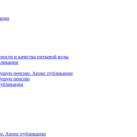
ации
ности и качества питьевой воды
бликации
удущую пенсию. Анонс публикации
удущую пенсию
 публикации
ве. Анонс публикации