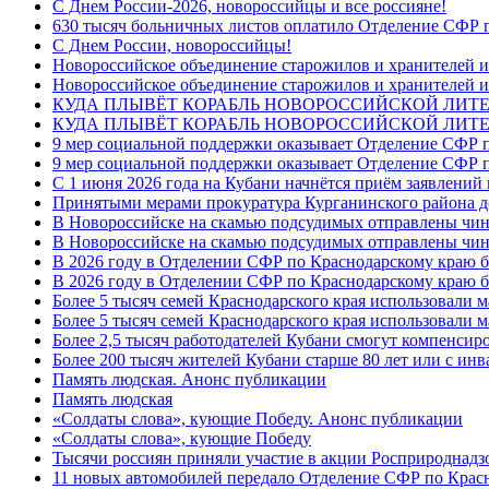
C Днем России-2026, новороссийцы и все россияне!
630 тысяч больничных листов оплатило Отделение СФР п
C Днем России, новороссийцы!
Новороссийское объединение старожилов и хранителей и
Новороссийское объединение старожилов и хранителей и
КУДА ПЛЫВЁТ КОРАБЛЬ НОВОРОССИЙСКОЙ ЛИТЕРА
КУДА ПЛЫВЁТ КОРАБЛЬ НОВОРОССИЙСКОЙ ЛИТЕ
9 мер социальной поддержки оказывает Отделение СФР п
9 мер социальной поддержки оказывает Отделение СФР п
С 1 июня 2026 года на Кубани начнётся приём заявлени
Принятыми мерами прокуратура Курганинского района до
В Новороссийске на скамью подсудимых отправлены чин
В Новороссийске на скамью подсудимых отправлены чин
В 2026 году в Отделении СФР по Краснодарскому краю 
В 2026 году в Отделении СФР по Краснодарскому краю 
Более 5 тысяч семей Краснодарского края использовали м
Более 5 тысяч семей Краснодарского края использовали м
Более 2,5 тысяч работодателей Кубани смогут компенсиро
Более 200 тысяч жителей Кубани старше 80 лет или с инв
Память людская. Анонс публикации
Память людская
«Солдаты слова», кующие Победу. Анонс публикации
«Солдаты слова», кующие Победу
Тысячи россиян приняли участие в акции Росприроднадз
11 новых автомобилей передало Отделение СФР по Крас