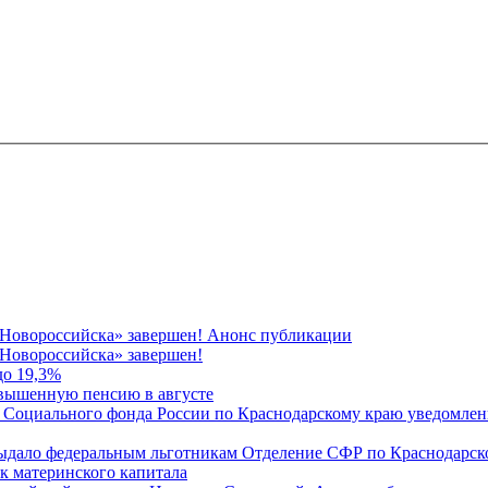
 Новороссийска» завершен! Анонс публикации
Новороссийска» завершен!
до 19,3%
овышенную пенсию в августе
 Социального фонда России по Краснодарскому краю уведомлени
 выдало федеральным льготникам Отделение СФР по Краснодарско
ок материнского капитала