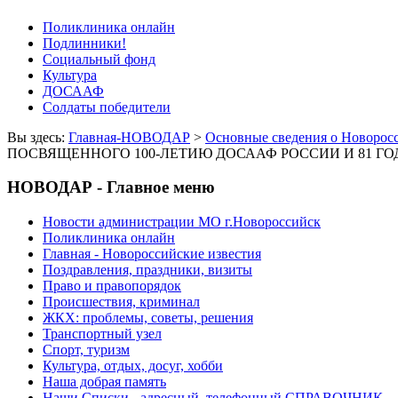
Поликлиника онлайн
Подлинники!
Социальный фонд
Культура
ДОСААФ
Солдаты победители
Вы здесь:
Главная-НОВОДАР
>
Основные сведения о Новорос
ПОСВЯЩЕННОГО 100-ЛЕТИЮ ДОСААФ РОССИИ И 81 ГОД
НОВОДАР - Главное меню
Новости администрации МО г.Новороссийск
Поликлиника онлайн
Главная - Новороссийские известия
Поздравления, праздники, визиты
Право и правопорядок
Происшествия, криминал
ЖКХ: проблемы, советы, решения
Транспортный узел
Спорт, туризм
Культура, отдых, досуг, хобби
Наша добрая память
Наши Списки - адресный, телефонный СПРАВОЧНИК