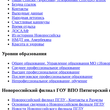
Бездна ссылок
Контакты
Выходные данные
Народная летопись
Счастливые каникулы
Время отдыха
ДОСААФ
Из историии Новороссийска
НМДТ им. Амербекяна
Красота и здоровье
Уровни образования
Общее образование. Управление образования МО г.Ново
Среднее профессиональное образование
Высшее профессиональное образование
Послевузовское профессиональное образование
Непрофессиональное образование, обучение
Новороссийский филиал ГОУ ВПО Пятигорский г
Новороссийский филиал ПГЛУ - Контакты и Разделы
Основные сведения о Новороссийском филиале ПГЛУ
Новости Новороссийского филиала ПГЛУ