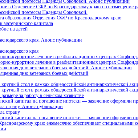
российской поэтессы Надежды Соколовой. Анонс публикации
ление в Отделение СФР по Краснодарскому краю на возмещение р
оссийской поэтессы Надежды Соколовой.
нта образования Отделения СФР по Краснодарскому краю
ок материнского капитала
бие на детей
раснодарского края. Анонс публикации
аснодарского края
торно-курортное лечение в реабилитационных центрах Соцфонда
торно-курортное лечение в реабилитационных центрах Соцфонда 
священная дню ветеранов боевых действий. Анонс публикации
священная дню ветеранов боевых действий
 круглый стол в рамках общероссийской антинаркотической ак
 круглый стол в рамках общероссийской антинаркотической ак
азмере за работу в сельском хозяйстве
ринский капитал на погашение ипотеки — заявление оформили п
ила страну. Анонс публикации
ла страну
ринский капитал на погашение ипотеки — заявление оформили пр
 Краснодарскому краю ежемесячно обеспечивает специальными
ции