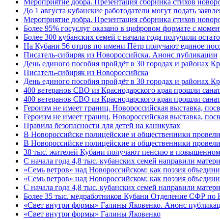
Мероприятие добра. Презентация сборника стихов ново
До 1 августа кубанские работодатели могут подать заяв
Мероприятие добра. Презентация сборника стихов новор
Более 95% госуслуг оказано в цифровом формате с моме
Более 300 кубанских семей с начала года получили остат
На Кубани 56 отцов по имени Пётр получают единое посо
Писатель-сибиряк из Новороссийска. Анонс публикации
День единого пособия пройдёт в 30 городах и районах К
Писатель-сибиряк из Новороссийска
День единого пособия пройдёт в 30 городах и районах Кр
400 ветеранов СВО из Краснодарского края прошли сана
400 ветеранов СВО из Краснодарского края прошли сана
Героизм не имеет границ. Новороссийская выставка, по
Героизм не имеет границ. Новороссийская выставка, по
Правила безопасности для детей на каникулах
В Новороссийске полицейские и общественники провели
В Новороссийске полицейские и общественники провели
38 тыс. жителей Кубани получают пенсию в повышенном р
С начала года 4,8 тыс. кубанских семей направили мате
«Семь ветров» над Новороссийском: как поэзия объедин
«Семь ветров» над Новороссийском: как поэзия объедини
С начала года 4,8 тыс. кубанских семей направили мате
Более 35 тыс. медработников Кубани Отделение СФР по
«Свет внутри формы» Галины Яковенко. Анонс публика
«Свет внутри формы» Галины Яковенко