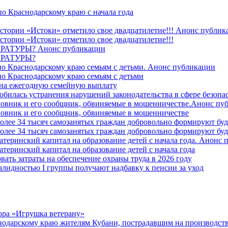
о Краснодарскому краю с начала года
стории «Истоки» отметило свое двадцатилетие!!! Анонс публик
стории «Истоки» отметило свое двадцатилетие!!!
ТУРЫ? Анонс публикации
РАТУРЫ?
о Краснодарскому краю семьям с детьми. Анонс публикации
о Краснодарскому краю семьям с детьми
й на ежегодную семейную выплату
билась устранения нарушений законодательства в сфере безопас
овник и его сообщник, обвиняемые в мошенничестве.Анонс пу
овник и его сообщник, обвиняемые в мошенничестве
более 34 тысяч самозанятых граждан добровольно формируют б
более 34 тысяч самозанятых граждан добровольно формируют б
атеринский капитал на образование детей с начала года. Анонс
атеринский капитал на образование детей с начала года
вать затраты на обеспечение охраны труда в 2026 году
алидностью I группы получают надбавку к пенсии за уход
ора «Игрушка ветерану»
нодарскому краю жителям Кубани, пострадавшим на производст