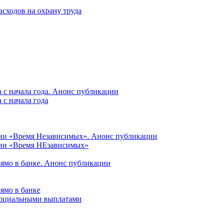
асходов на охрану труда
 с начала года. Анонс публикации
с начала года
ции «Время Независимых». Анонс публикации
ции «Время НЕзависимых»
рямо в банке. Анонс публикации
ямо в банке
 социальными выплатами