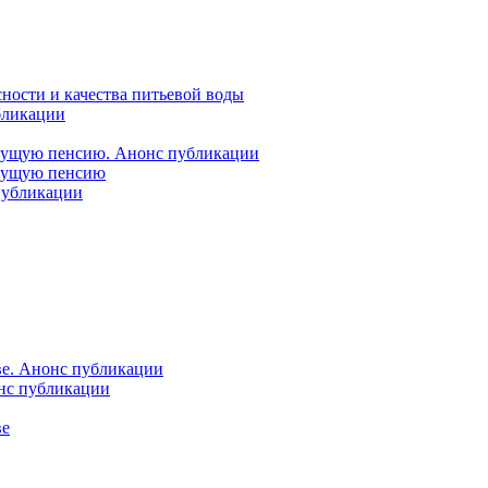
ности и качества питьевой воды
бликации
удущую пенсию. Анонс публикации
удущую пенсию
 публикации
ве. Анонс публикации
онс публикации
ве