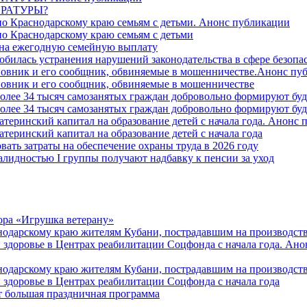
РАТУРЫ?
о Краснодарскому краю семьям с детьми. Анонс публикации
о Краснодарскому краю семьям с детьми
й на ежегодную семейную выплату
билась устранения нарушений законодательства в сфере безопас
овник и его сообщник, обвиняемые в мошенничестве.Анонс пу
овник и его сообщник, обвиняемые в мошенничестве
более 34 тысяч самозанятых граждан добровольно формируют б
более 34 тысяч самозанятых граждан добровольно формируют б
атеринский капитал на образование детей с начала года. Анонс
атеринский капитал на образование детей с начала года
вать затраты на обеспечение охраны труда в 2026 году
алидностью I группы получают надбавку к пенсии за уход
ора «Игрушка ветерану»
нодарскому краю жителям Кубани, пострадавшим на производст
 здоровье в Центрах реабилитации Соцфонда с начала года. Ан
нодарскому краю жителям Кубани, пострадавшим на производст
 здоровье в Центрах реабилитации Соцфонда с начала года
т большая праздничная программа