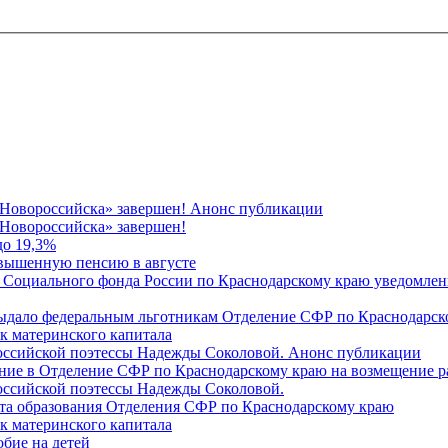
 Новороссийска» завершен! Анонс публикации
Новороссийска» завершен!
до 19,3%
овышенную пенсию в августе
 Социального фонда России по Краснодарскому краю уведомлени
 выдало федеральным льготникам Отделение СФР по Краснодарско
ок материнского капитала
российской поэтессы Надежды Соколовой. Анонс публикации
ление в Отделение СФР по Краснодарскому краю на возмещение р
оссийской поэтессы Надежды Соколовой.
нта образования Отделения СФР по Краснодарскому краю
ок материнского капитала
бие на детей