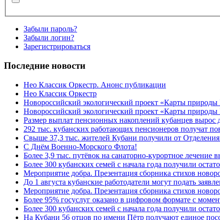
Забыли пароль?
Забыли логин?
Зарегистрироваться
Последние новости
Нео Классик Оркестр. Анонс публикации
Нео Классик Оркестр
Новороссийский экологический проект «Карты природы
Новороссийский экологический проект «Карты природы 
Размер выплат пенсионных накоплений кубанцев вырос 
292 тыс. кубанских работающих пенсионеров получат п
Свыше 37,3 тыс. жителей Кубани получили от Отделения
C Днём Военно-Морского Флота!
Более 3,9 тыс. путёвок на санаторно-курортное лечение
Более 300 кубанских семей с начала года получили остат
Мероприятие добра. Презентация сборника стихов ново
До 1 августа кубанские работодатели могут подать заяв
Мероприятие добра. Презентация сборника стихов новор
Более 95% госуслуг оказано в цифровом формате с моме
Более 300 кубанских семей с начала года получили остат
На Кубани 56 отцов по имени Пётр получают единое посо