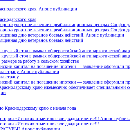
раснодарского края. Анонс публикации
аснодарского края
торно-курортное лечение в реабилитационных центрах Соцфонда
торно-курортное лечение в реабилитационных центрах Соцфонда 
священная дню ветеранов боевых действий. Анонс публикации
священная дню ветеранов боевых действий
 круглый стол в рамках общероссийской антинаркотической ак
 круглый стол в рамках общероссийской антинаркотической ак
азмере за работу в сельском хозяйстве
ринский капитал на погашение ипотеки — заявление оформили п
ила страну. Анонс публикации
ла страну
ринский капитал на погашение ипотеки — заявление оформили пр
 Краснодарскому краю ежемесячно обеспечивает специальными
ции
о Краснодарскому краю с начала года
стории «Истоки» отметило свое двадцатилетие!!! Анонс публик
стории «Истоки» отметило свое двадцатилетие!!!
ТУРЫ? Анонс публикации