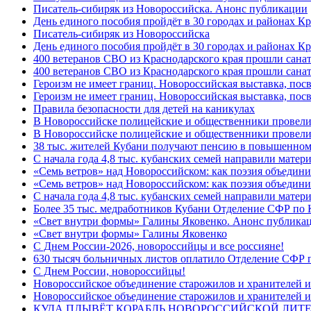
Писатель-сибиряк из Новороссийска. Анонс публикации
День единого пособия пройдёт в 30 городах и районах К
Писатель-сибиряк из Новороссийска
День единого пособия пройдёт в 30 городах и районах Кр
400 ветеранов СВО из Краснодарского края прошли сана
400 ветеранов СВО из Краснодарского края прошли сана
Героизм не имеет границ. Новороссийская выставка, по
Героизм не имеет границ. Новороссийская выставка, по
Правила безопасности для детей на каникулах
В Новороссийске полицейские и общественники провели
В Новороссийске полицейские и общественники провели
38 тыс. жителей Кубани получают пенсию в повышенном р
С начала года 4,8 тыс. кубанских семей направили мате
«Семь ветров» над Новороссийском: как поэзия объедин
«Семь ветров» над Новороссийском: как поэзия объедини
С начала года 4,8 тыс. кубанских семей направили мате
Более 35 тыс. медработников Кубани Отделение СФР по
«Свет внутри формы» Галины Яковенко. Анонс публика
«Свет внутри формы» Галины Яковенко
C Днем России-2026, новороссийцы и все россияне!
630 тысяч больничных листов оплатило Отделение СФР п
C Днем России, новороссийцы!
Новороссийское объединение старожилов и хранителей и
Новороссийское объединение старожилов и хранителей и
КУДА ПЛЫВЁТ КОРАБЛЬ НОВОРОССИЙСКОЙ ЛИТЕРА