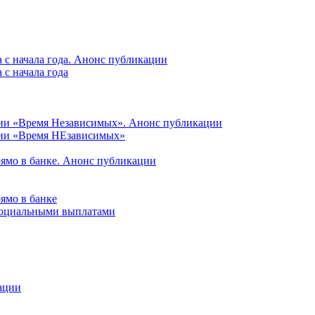
 с начала года. Анонс публикации
с начала года
ции «Время Независимых». Анонс публикации
ции «Время НЕзависимых»
рямо в банке. Анонс публикации
ямо в банке
 социальными выплатами
ации