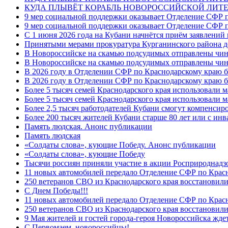
КУДА ПЛЫВЁТ КОРАБЛЬ НОВОРОССИЙСКОЙ ЛИТЕ
9 мер социальной поддержки оказывает Отделение СФР п
9 мер социальной поддержки оказывает Отделение СФР п
С 1 июня 2026 года на Кубани начнётся приём заявлени
Принятыми мерами прокуратура Курганинского района до
В Новороссийске на скамью подсудимых отправлены чин
В Новороссийске на скамью подсудимых отправлены чин
В 2026 году в Отделении СФР по Краснодарскому краю 
В 2026 году в Отделении СФР по Краснодарскому краю 
Более 5 тысяч семей Краснодарского края использовали м
Более 5 тысяч семей Краснодарского края использовали м
Более 2,5 тысяч работодателей Кубани смогут компенсиро
Более 200 тысяч жителей Кубани старше 80 лет или с инв
Память людская. Анонс публикации
Память людская
«Солдаты слова», кующие Победу. Анонс публикации
«Солдаты слова», кующие Победу
Тысячи россиян приняли участие в акции Росприроднадз
11 новых автомобилей передало Отделение СФР по Крас
250 ветеранов СВО из Краснодарского края восстановили
С Днем Победы!!!
11 новых автомобилей передало Отделение СФР по Крас
250 ветеранов СВО из Краснодарского края восстановили
9 Мая жителей и гостей города-героя Новороссийска жде
C Первомаем, новороссийцы!