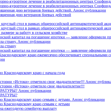
торно-курортное лечение в реабилитационных центрах Соцфонда
торно-курортное лечение в реабилитационных центрах Соцфонда 
священная дню ветеранов боевых действий. Анонс публикации
священная дню ветеранов боевых действий
 круглый стол в рамках общероссийской антинаркотической ак
 круглый стол в рамках общероссийской антинаркотической ак
азмере за работу в сельском хозяйстве
ринский капитал на погашение ипотеки — заявление оформили п
ила страну. Анонс публикации
ла страну
ринский капитал на погашение ипотеки — заявление оформили пр
 Краснодарскому краю ежемесячно обеспечивает специальными
ции
о Краснодарскому краю с начала года
стории «Истоки» отметило свое двадцатилетие!!! Анонс публик
стории «Истоки» отметило свое двадцатилетие!!!
ТУРЫ? Анонс публикации
РАТУРЫ?
о Краснодарскому краю семьям с детьми. Анонс публикации
о Краснодарскому краю семьям с детьми
й на ежегодную семейную выплату