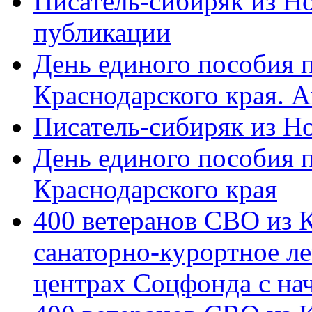
Писатель-сибиряк из Н
публикации
День единого пособия п
Краснодарского края. 
Писатель-сибиряк из Н
День единого пособия п
Краснодарского края
400 ветеранов СВО из 
санаторно-курортное л
центрах Соцфонда с на