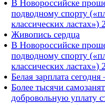
В Новороссийске проше
подводному спорту («пл
классических ластах») 
Живопись сердца
В Новороссийске проше
подводному спорту («пл
классических ластах») 
Белая зарплата сегодня
Более тысячи самозаня
добровольную уплату с