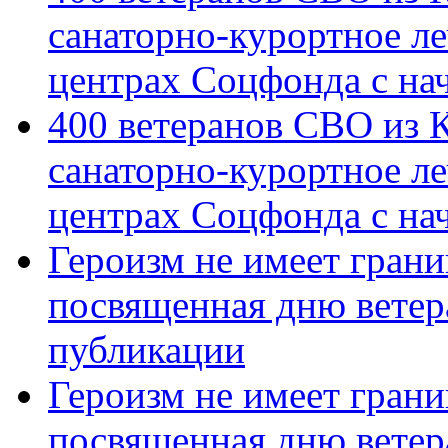
санаторно-курортное л
центрах Соцфонда с на
400 ветеранов СВО из 
санаторно-курортное л
центрах Соцфонда с нач
Героизм не имеет грани
посвященная дню ветер
публикации
Героизм не имеет грани
посвященная дню ветер