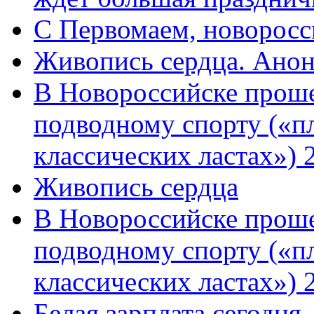
C Первомаем, новорос
Живопись сердца. Анон
В Новороссийске проше
подводному спорту («пл
классических ластах») 
Живопись сердца
В Новороссийске проше
подводному спорту («пл
классических ластах») 
Белая зарплата сегодня