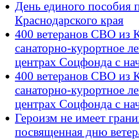
День единого пособия п
Краснодарского края
400 ветеранов СВО из 
санаторно-курортное л
центрах Соцфонда с на
400 ветеранов СВО из 
санаторно-курортное л
центрах Соцфонда с нач
Героизм не имеет грани
посвященная дню ветер