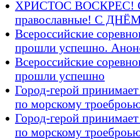
ХРИСТОС ВОСКРЕС! С 
православные! C ДН
Всероссийские соревно
прошли успешно. Анон
Всероссийские соревно
прошли успешно
Город-герой принимает
по морскому троеброью
Город-герой принимает
по морскому троеброью