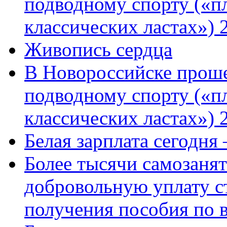
подводному спорту («пл
классических ластах») 
Живопись сердца
В Новороссийске проше
подводному спорту («пл
классических ластах») 
Белая зарплата сегодня
Более тысячи самозаня
добровольную уплату с
получения пособия по 