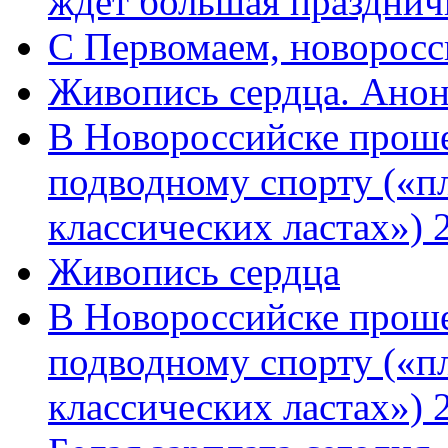
ждет большая празднич
C Первомаем, новорос
Живопись сердца. Анон
В Новороссийске проше
подводному спорту («пл
классических ластах») 
Живопись сердца
В Новороссийске проше
подводному спорту («пл
классических ластах») 