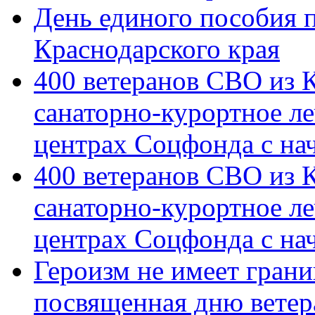
День единого пособия п
Краснодарского края
400 ветеранов СВО из 
санаторно-курортное л
центрах Соцфонда с на
400 ветеранов СВО из 
санаторно-курортное л
центрах Соцфонда с нач
Героизм не имеет грани
посвященная дню ветер