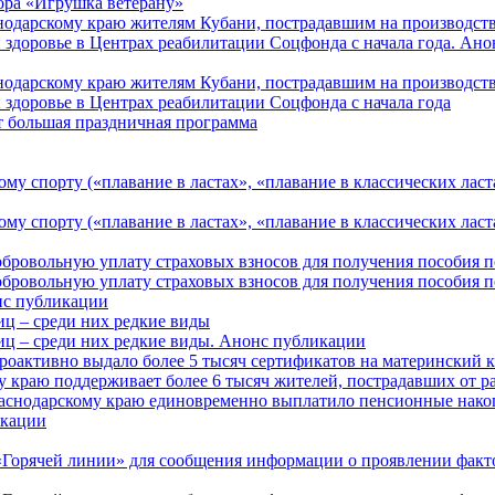
ора «Игрушка ветерану»
нодарскому краю жителям Кубани, пострадавшим на производст
 здоровье в Центрах реабилитации Соцфонда с начала года. Ан
нодарскому краю жителям Кубани, пострадавшим на производст
 здоровье в Центрах реабилитации Соцфонда с начала года
т большая праздничная программа
му спорту («плавание в ластах», «плавание в классических ласт
у спорту («плавание в ластах», «плавание в классических ласта
обровольную уплату страховых взносов для получения пособия 
обровольную уплату страховых взносов для получения пособия 
онс публикации
иц – среди них редкие виды
иц – среди них редкие виды. Анонс публикации
роактивно выдало более 5 тысяч сертификатов на материнский 
 краю поддерживает более 6 тысяч жителей, пострадавших от 
раснодарскому краю единовременно выплатило пенсионные нако
кации
Горячей линии» для сообщения информации о проявлении факто