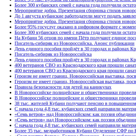
Более 300 кубанских семей с начала года получили остат
Мероприятие добра. Презентация сборника стихов ново
До 1 августа кубанские работодатели могут подать заяв
Мероприятие добра. Презентация сборника стихов новор
Более 95% госуслуг оказано в цифровом формате с моме
Более 300 кубанских семей с начала года получили остат
На Кубани 56 отцов по имени Пётр получают единое посо
Писатель-сибиряк из Новороссийска. Анонс публикации
День единого пособия пройдёт в 30 городах и районах К
Писатель-сибиряк из Новороссийска
День единого пособия пройдёт в 30 городах и районах Кр
400 ветеранов СВО из Краснодарского края прошли сана
400 ветеранов СВО из Краснодарского края прошли сана
Героизм не имеет границ. Новороссийская выставка, по
Героизм не имеет границ. Новороссийская выставка, по
Правила безопасности для детей на каникулах
В Новороссийске полицейские и общественники провели
В Новороссийске полицейские и общественники провели
38 тыс. жителей Кубани получают пенсию в повышенном р
С начала года 4,8 тыс. кубанских семей направили мате
«Семь ветров» над Новороссийском: как поэзия объедин
«Семь ветров» над Новороссийском: как поэзия объедини
С начала года 4,8 тыс. кубанских семей направили мате
Более 35 тыс. медработников Кубани Отделение СФР по