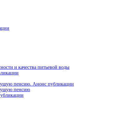
ации
ности и качества питьевой воды
бликации
удущую пенсию. Анонс публикации
удущую пенсию
 публикации