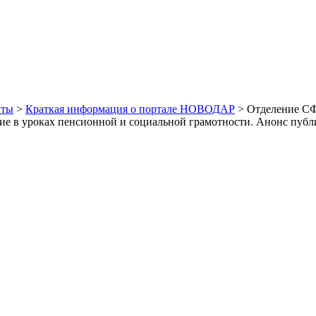
иты
>
Краткая информация о портале НОВОДАР
> Отделение СФ
тие в уроках пенсионной и социальной грамотности. Анонс пуб