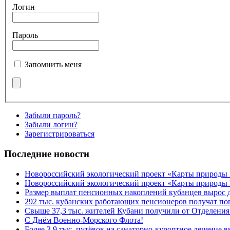
Логин
Пароль
Запомнить меня
Забыли пароль?
Забыли логин?
Зарегистрироваться
Последние новости
Новороссийский экологический проект «Карты природы
Новороссийский экологический проект «Карты природы 
Размер выплат пенсионных накоплений кубанцев вырос 
292 тыс. кубанских работающих пенсионеров получат п
Свыше 37,3 тыс. жителей Кубани получили от Отделения
C Днём Военно-Морского Флота!
Более 3,9 тыс. путёвок на санаторно-курортное лечение