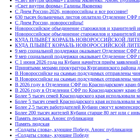
«Свет внутри формы» Галины Яковенко. Анонс публика
«Свет внутри формы» Галины Яковенко
C Днем России-2026, новороссийцы и все россияне!
630 тысяч больничных листов оплатило Отделение СФР п
C Днем России, новороссийцы!
Новороссийское объединение старожилов и хранителей и
Новороссийское объединение старожилов и хранителей и
КУДА ПЛЫВЁТ КОРАБЛЬ НОВОРОССИЙСКОЙ ЛИТЕРА
КУДА ПЛЫВЁТ КОРАБЛЬ НОВОРОССИЙСКОЙ ЛИТЕ
9 мер социальной поддержки оказывает Отделение СФР п
9 мер социальной поддержки оказывает Отделение СФР п
С 1 июня 2026 года на Кубани начнётся приём заявлени
Принятыми мерами прокуратура Курганинского района до
В Новороссийске на скамью подсудимых отправлены чин
В Новороссийске на скамью подсудимых отправлены чин
В 2026 году в Отделении СФР по Краснодарскому краю 
В 2026 году в Отделении СФР по Краснодарскому краю 
Более 5 тысяч семей Краснодарского края использовали м
Более 5 тысяч семей Краснодарского края использовали м
Более 2,5 тысяч работодателей Кубани смогут компенсиро
Более 200 тысяч жителей Кубани старше 80 лет или с инв
Память людская. Анонс публикации
Память людская
«Солдаты слова», кующие Победу. Анонс публикации
«Солдаты слова», кующие Победу