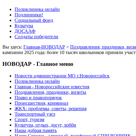
Поликлиника онлайн
Подлинники!
Социальный фонд
Культура
ДОСААФ
Солдаты победители
Вы здесь:
Главная-НОВОДАР
>
Поздравления, праздники, виз
кампании 2025 года: более 10 тысяч школьников приняли учас
НОВОДАР - Главное меню
Новости администрации МО г.Новороссийск
Поликлиника онлайн
Главная - Новороссийские известия
Поздравления, праздники, визиты
Право и правопорядок
Происшествия, криминал
ЖКХ: проблемы, советы, решения
Транспортный узел
Спорт, туризм
Культура, отдых, досуг, хобби
Наша добрая память
Наши Списки - адресный, телефонный СПРАВОЧНИК