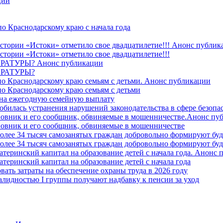
ции
о Краснодарскому краю с начала года
стории «Истоки» отметило свое двадцатилетие!!! Анонс публик
стории «Истоки» отметило свое двадцатилетие!!!
ТУРЫ? Анонс публикации
РАТУРЫ?
о Краснодарскому краю семьям с детьми. Анонс публикации
о Краснодарскому краю семьям с детьми
й на ежегодную семейную выплату
билась устранения нарушений законодательства в сфере безопас
овник и его сообщник, обвиняемые в мошенничестве.Анонс пу
овник и его сообщник, обвиняемые в мошенничестве
более 34 тысяч самозанятых граждан добровольно формируют б
более 34 тысяч самозанятых граждан добровольно формируют б
атеринский капитал на образование детей с начала года. Анонс
атеринский капитал на образование детей с начала года
вать затраты на обеспечение охраны труда в 2026 году
алидностью I группы получают надбавку к пенсии за уход