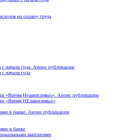
асходов на охрану труда
 с начала года. Анонс публикации
с начала года
ции «Время Независимых». Анонс публикации
ции «Время НЕзависимых»
рямо в банке. Анонс публикации
ямо в банке
 социальными выплатами