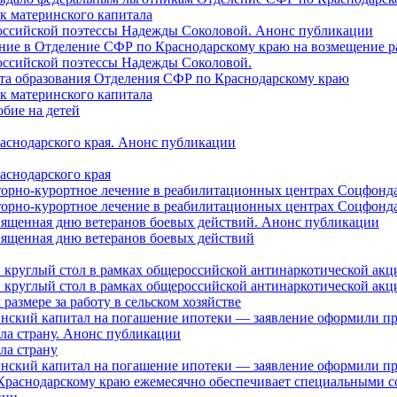
ок материнского капитала
российской поэтессы Надежды Соколовой. Анонс публикации
ление в Отделение СФР по Краснодарскому краю на возмещение р
оссийской поэтессы Надежды Соколовой.
нта образования Отделения СФР по Краснодарскому краю
ок материнского капитала
бие на детей
раснодарского края. Анонс публикации
аснодарского края
торно-курортное лечение в реабилитационных центрах Соцфонда
торно-курортное лечение в реабилитационных центрах Соцфонда 
священная дню ветеранов боевых действий. Анонс публикации
священная дню ветеранов боевых действий
 круглый стол в рамках общероссийской антинаркотической ак
 круглый стол в рамках общероссийской антинаркотической ак
азмере за работу в сельском хозяйстве
ринский капитал на погашение ипотеки — заявление оформили п
ила страну. Анонс публикации
ла страну
ринский капитал на погашение ипотеки — заявление оформили пр
 Краснодарскому краю ежемесячно обеспечивает специальными