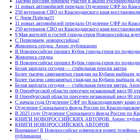
Тысячи россиян приняли участие в акции Росприроднадз
11 новых автомобилей передало Отделение СФР по Крас
250 ветеранов СВО из Краснодарского края восстановили
С Днем Победы!!!
11 новых автомобилей передало Отделение СФР по Крас
250 ветеранов СВО из Краснодарского края восстановили
9 Мая жителей и гостей города-героя Новороссийска жде
C Первомаем, новороссийцы!
Живопись сердца. Анонс публикации
В Новороссийске прошел Кубок города-героя по подводно
Живопись сердца
В Новороссийске прошел Кубок города-героя по подводном
Белая зарплата сегодня — стабильная пенсия завтра
Более тысячи самозанятых граждан на Кубани выбрали д
Более тысячи самозанятых граждан на Кубани выбрали д
Белая зарплата сегодня — стабильная пенсия завтра. Ан
В Оренбургской области пресечен незаконный ввоз 90 пт
В Оренбургской области пресечен незаконный ввоз 90 пт
С начала года Отделение СФР по Краснодарскому краю п
Отделение Социального фонда России по Краснодарскому
В 2025 году Отделение Социального фонда России по К
КНИГИ НОВОРОССИЙСКИХ АВТОРОВ. Анонс публи
КНИГИ НОВОРОССИЙСКИХ АВТОРОВ
Внимание! В Новороссийске изменился номер телефона «
публикации