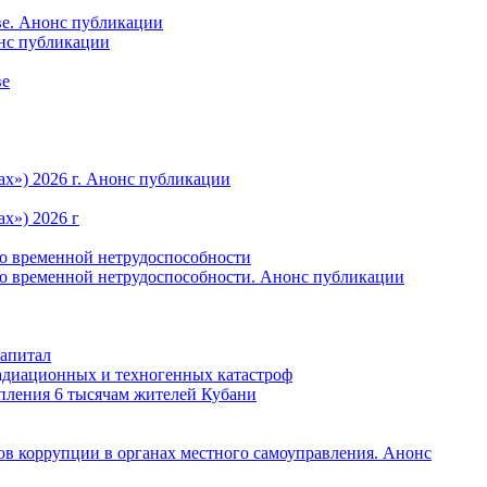
ве. Анонс публикации
онс публикации
ве
ах») 2026 г. Анонс публикации
х») 2026 г
по временной нетрудоспособности
по временной нетрудоспособности. Анонс публикации
капитал
радиационных и техногенных катастроф
пления 6 тысячам жителей Кубани
в коррупции в органах местного самоуправления. Анонс