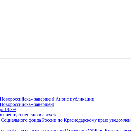
 Новороссийска» завершен! Анонс публикации
Новороссийска» завершен!
до 19,3%
овышенную пенсию в августе
 Социального фонда России по Краснодарскому краю уведомлени
 выдало федеральным льготникам Отделение СФР по Краснодарско