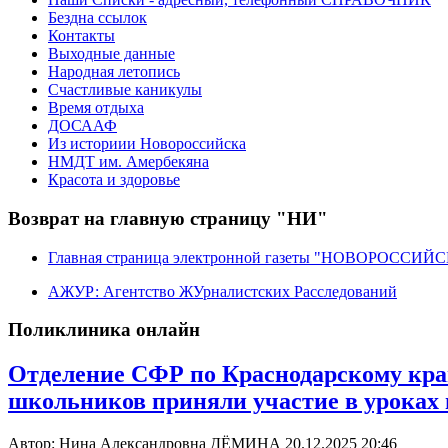
Бездна ссылок
Контакты
Выходные данные
Народная летопись
Счастливые каникулы
Время отдыха
ДОСААФ
Из историии Новороссийска
НМДТ им. Амербекяна
Красота и здоровье
Возврат на главную страницу "НИ"
Главная страница электронной газеты "НОВОРОССИ
АЖУР: Агентство ЖУрналистских Расследований
Поликлиника онлайн
Отделение СФР по Краснодарскому краю
школьников приняли участие в уроках 
Автор: Нина Александровна ДЁМИНА
20.12.2025 20:46