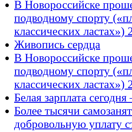
В Новороссийске проше
подводному спорту («пл
классических ластах») 
Живопись сердца
В Новороссийске проше
подводному спорту («пл
классических ластах») 
Белая зарплата сегодня
Более тысячи самозаня
добровольную уплату с