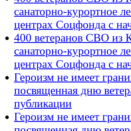
санаторно-курортное л
центрах Соцфонда с на
400 ветеранов СВО из 
санаторно-курортное л
центрах Соцфонда с нач
Героизм не имеет грани
посвященная дню ветер
публикации
Героизм не имеет грани
посвященная дню ветер