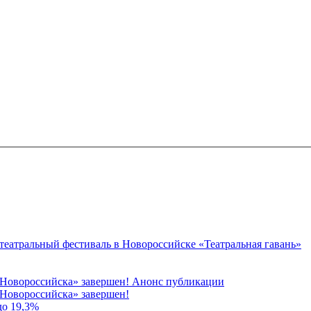
 театральный фестиваль в Новороссийске «Театральная гавань»
 Новороссийска» завершен! Анонс публикации
Новороссийска» завершен!
до 19,3%