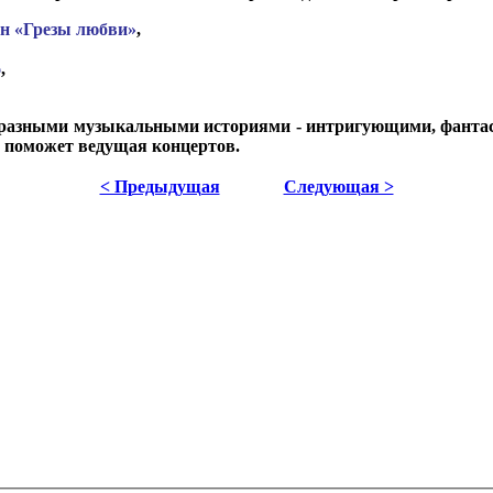
н «Грезы любви»
,
о
,
и разными музыкальными историями - интригующими, фантас
а, поможет ведущая концертов.
< Предыдущая
Следующая >