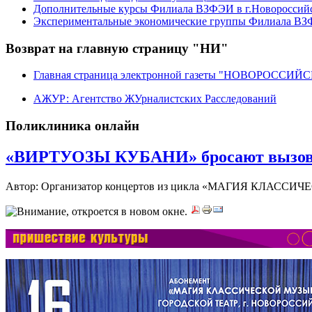
Дополнительные курсы Филиала ВЗФЭИ в г.Новороссий
Экспериментальные экономические группы Филиала ВЗФ
Возврат на главную страницу "НИ"
Главная страница электронной газеты "НОВОРОССИ
АЖУР: Агентство ЖУрналистских Расследований
Поликлиника онлайн
«ВИРТУОЗЫ КУБАНИ» бросают вызов 
Автор: Организатор концертов из цикла «МАГИЯ КЛАС