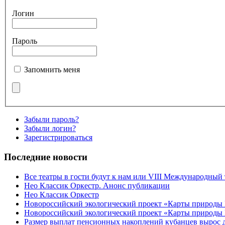
Логин
Пароль
Запомнить меня
Забыли пароль?
Забыли логин?
Зарегистрироваться
Последние новости
Все театры в гости будут к нам или VIII Международный
Нео Классик Оркестр. Анонс публикации
Нео Классик Оркестр
Новороссийский экологический проект «Карты природы
Новороссийский экологический проект «Карты природы 
Размер выплат пенсионных накоплений кубанцев вырос 