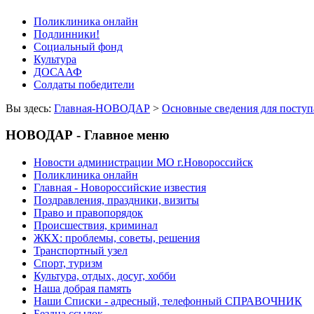
Поликлиника онлайн
Подлинники!
Социальный фонд
Культура
ДОСААФ
Солдаты победители
Вы здесь:
Главная-НОВОДАР
>
Основные сведения для посту
НОВОДАР - Главное меню
Новости администрации МО г.Новороссийск
Поликлиника онлайн
Главная - Новороссийские известия
Поздравления, праздники, визиты
Право и правопорядок
Происшествия, криминал
ЖКХ: проблемы, советы, решения
Транспортный узел
Спорт, туризм
Культура, отдых, досуг, хобби
Наша добрая память
Наши Списки - адресный, телефонный СПРАВОЧНИК
Бездна ссылок