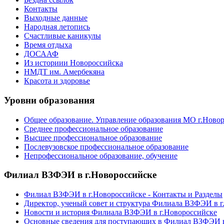
Контакты
Выходные данные
Народная летопись
Счастливые каникулы
Время отдыха
ДОСААФ
Из историии Новороссийска
НМДТ им. Амербекяна
Красота и здоровье
Уровни образования
Общее образование. Управление образования МО г.Ново
Среднее профессиональное образование
Высшее профессиональное образование
Послевузовское профессиональное образование
Непрофессиональное образование, обучение
Филиал ВЗФЭИ в г.Новороссийске
Филиал ВЗФЭИ в г.Новороссийске - Контакты и Разделы
Директор, ученый совет и структура Филиала ВЗФЭИ в г
Новости и история Филиала ВЗФЭИ в г.Новороссийске
Основные сведения для поступающих в Филиал ВЗФЭИ в