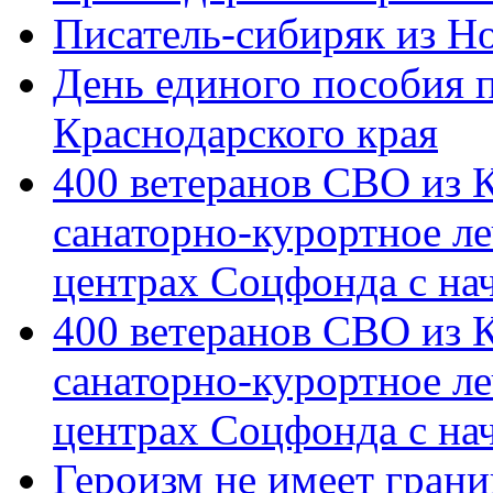
Писатель-сибиряк из Н
День единого пособия п
Краснодарского края
400 ветеранов СВО из 
санаторно-курортное л
центрах Соцфонда с на
400 ветеранов СВО из 
санаторно-курортное л
центрах Соцфонда с нач
Героизм не имеет грани