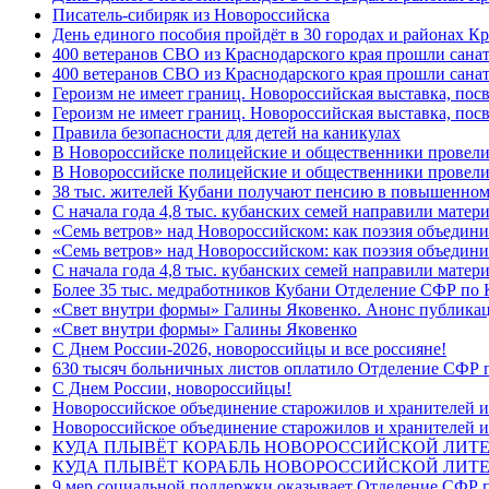
Писатель-сибиряк из Новороссийска
День единого пособия пройдёт в 30 городах и районах Кр
400 ветеранов СВО из Краснодарского края прошли сана
400 ветеранов СВО из Краснодарского края прошли сана
Героизм не имеет границ. Новороссийская выставка, по
Героизм не имеет границ. Новороссийская выставка, по
Правила безопасности для детей на каникулах
В Новороссийске полицейские и общественники провели
В Новороссийске полицейские и общественники провели
38 тыс. жителей Кубани получают пенсию в повышенном р
С начала года 4,8 тыс. кубанских семей направили мате
«Семь ветров» над Новороссийском: как поэзия объедин
«Семь ветров» над Новороссийском: как поэзия объедини
С начала года 4,8 тыс. кубанских семей направили мате
Более 35 тыс. медработников Кубани Отделение СФР по
«Свет внутри формы» Галины Яковенко. Анонс публика
«Свет внутри формы» Галины Яковенко
C Днем России-2026, новороссийцы и все россияне!
630 тысяч больничных листов оплатило Отделение СФР п
C Днем России, новороссийцы!
Новороссийское объединение старожилов и хранителей и
Новороссийское объединение старожилов и хранителей и
КУДА ПЛЫВЁТ КОРАБЛЬ НОВОРОССИЙСКОЙ ЛИТЕРА
КУДА ПЛЫВЁТ КОРАБЛЬ НОВОРОССИЙСКОЙ ЛИТЕ
9 мер социальной поддержки оказывает Отделение СФР п