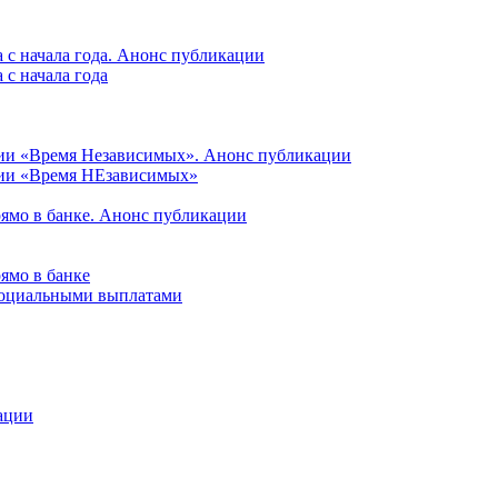
 с начала года. Анонс публикации
с начала года
ции «Время Независимых». Анонс публикации
ции «Время НЕзависимых»
рямо в банке. Анонс публикации
ямо в банке
 социальными выплатами
ации