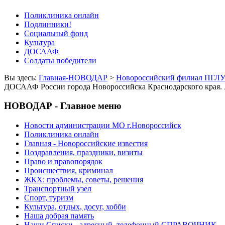
Поликлиника онлайн
Подлинники!
Социальный фонд
Культура
ДОСААФ
Солдаты победители
Вы здесь:
Главная-НОВОДАР
>
Новороссийский филиал ПГЛУ 
ДОСААФ России города Новороссийска Краснодарского края.
НОВОДАР - Главное меню
Новости администрации МО г.Новороссийск
Поликлиника онлайн
Главная - Новороссийские известия
Поздравления, праздники, визиты
Право и правопорядок
Происшествия, криминал
ЖКХ: проблемы, советы, решения
Транспортный узел
Спорт, туризм
Культура, отдых, досуг, хобби
Наша добрая память
Наши Списки - адресный, телефонный СПРАВОЧНИК