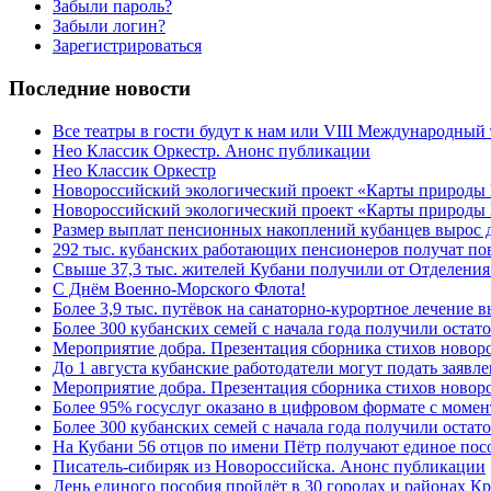
Забыли пароль?
Забыли логин?
Зарегистрироваться
Последние новости
Все театры в гости будут к нам или VIII Международный
Нео Классик Оркестр. Анонс публикации
Нео Классик Оркестр
Новороссийский экологический проект «Карты природы
Новороссийский экологический проект «Карты природы 
Размер выплат пенсионных накоплений кубанцев вырос 
292 тыс. кубанских работающих пенсионеров получат п
Свыше 37,3 тыс. жителей Кубани получили от Отделения
C Днём Военно-Морского Флота!
Более 3,9 тыс. путёвок на санаторно-курортное лечение
Более 300 кубанских семей с начала года получили остат
Мероприятие добра. Презентация сборника стихов ново
До 1 августа кубанские работодатели могут подать заяв
Мероприятие добра. Презентация сборника стихов новор
Более 95% госуслуг оказано в цифровом формате с моме
Более 300 кубанских семей с начала года получили остат
На Кубани 56 отцов по имени Пётр получают единое посо
Писатель-сибиряк из Новороссийска. Анонс публикации
День единого пособия пройдёт в 30 городах и районах К