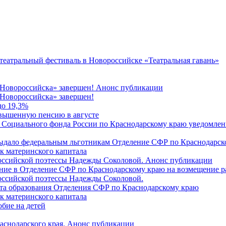
 театральный фестиваль в Новороссийске «Театральная гавань»
 Новороссийска» завершен! Анонс публикации
Новороссийска» завершен!
до 19,3%
овышенную пенсию в августе
 Социального фонда России по Краснодарскому краю уведомлени
 выдало федеральным льготникам Отделение СФР по Краснодарско
ок материнского капитала
российской поэтессы Надежды Соколовой. Анонс публикации
ление в Отделение СФР по Краснодарскому краю на возмещение р
оссийской поэтессы Надежды Соколовой.
нта образования Отделения СФР по Краснодарскому краю
ок материнского капитала
бие на детей
раснодарского края. Анонс публикации