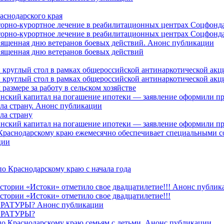
аснодарского края
торно-курортное лечение в реабилитационных центрах Соцфонда
торно-курортное лечение в реабилитационных центрах Соцфонда 
священная дню ветеранов боевых действий. Анонс публикации
священная дню ветеранов боевых действий
 круглый стол в рамках общероссийской антинаркотической ак
 круглый стол в рамках общероссийской антинаркотической ак
азмере за работу в сельском хозяйстве
ринский капитал на погашение ипотеки — заявление оформили п
ила страну. Анонс публикации
ла страну
ринский капитал на погашение ипотеки — заявление оформили пр
 Краснодарскому краю ежемесячно обеспечивает специальными
ции
о Краснодарскому краю с начала года
стории «Истоки» отметило свое двадцатилетие!!! Анонс публик
стории «Истоки» отметило свое двадцатилетие!!!
ТУРЫ? Анонс публикации
РАТУРЫ?
о Краснодарскому краю семьям с детьми. Анонс публикации