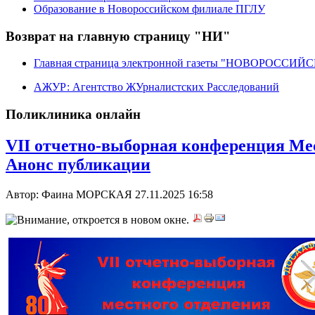
Образование в Новороссийском филиале ПГЛУ
Возврат на главную страницу "НИ"
Главная страница электронной газеты "НОВОРОССИ
АЖУР: Агентство ЖУрналистских Расследований
Поликлиника онлайн
VII отчетно-выборная конференция Ме
Анонс публикации
Автор: Фаина МОРСКАЯ
27.11.2025 16:58