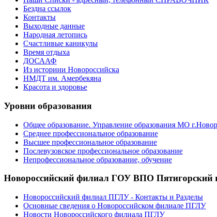
Бездна ссылок
Контакты
Выходные данные
Народная летопись
Счастливые каникулы
Время отдыха
ДОСААФ
Из историии Новороссийска
НМДТ им. Амербекяна
Красота и здоровье
Уровни образования
Общее образование. Управление образования МО г.Ново
Среднее профессиональное образование
Высшее профессиональное образование
Послевузовское профессиональное образование
Непрофессиональное образование, обучение
Новороссийский филиал ГОУ ВПО Пятигорский г
Новороссийский филиал ПГЛУ - Контакты и Разделы
Основные сведения о Новороссийском филиале ПГЛУ
Новости Новороссийского филиала ПГЛУ