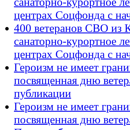
санаторно-курортное л
центрах Соцфонда с на
400 ветеранов СВО из 
санаторно-курортное л
центрах Соцфонда с нач
Героизм не имеет грани
посвященная дню ветер
публикации
Героизм не имеет грани
посвященная дню ветер