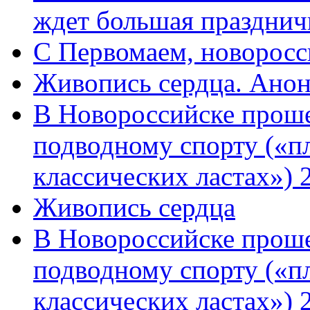
ждет большая празднич
C Первомаем, новорос
Живопись сердца. Анон
В Новороссийске проше
подводному спорту («пл
классических ластах») 
Живопись сердца
В Новороссийске проше
подводному спорту («пл
классических ластах») 