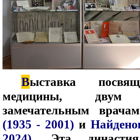
В
***
ыставка посвящ
медицины, двум 
замечательным врача
(1935 - 2001)
и
Найдено
2024)
. Эта династия