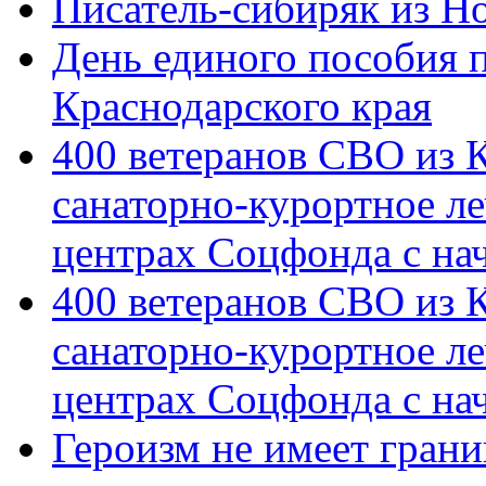
Писатель-сибиряк из Н
День единого пособия п
Краснодарского края
400 ветеранов СВО из 
санаторно-курортное л
центрах Соцфонда с на
400 ветеранов СВО из 
санаторно-курортное л
центрах Соцфонда с нач
Героизм не имеет грани