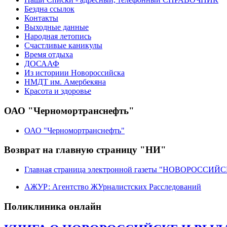
Бездна ссылок
Контакты
Выходные данные
Народная летопись
Счастливые каникулы
Время отдыха
ДОСААФ
Из историии Новороссийска
НМДТ им. Амербекяна
Красота и здоровье
ОАО "Черномортранснефть"
ОАО "Черномортранснефть"
Возврат на главную страницу "НИ"
Главная страница электронной газеты "НОВОРОССИ
АЖУР: Агентство ЖУрналистских Расследований
Поликлиника онлайн