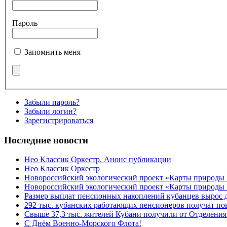
Пароль
Запомнить меня
Забыли пароль?
Забыли логин?
Зарегистрироваться
Последние новости
Нео Классик Оркестр. Анонс публикации
Нео Классик Оркестр
Новороссийский экологический проект «Карты природы
Новороссийский экологический проект «Карты природы 
Размер выплат пенсионных накоплений кубанцев вырос 
292 тыс. кубанских работающих пенсионеров получат п
Свыше 37,3 тыс. жителей Кубани получили от Отделения
C Днём Военно-Морского Флота!