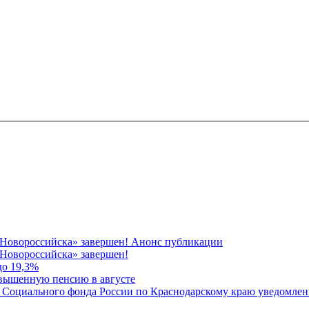
 Новороссийска» завершен! Анонс публикации
Новороссийска» завершен!
до 19,3%
овышенную пенсию в августе
 Социального фонда России по Краснодарскому краю уведомлени