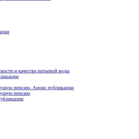
ации
ности и качества питьевой воды
бликации
удущую пенсию. Анонс публикации
удущую пенсию
 публикации