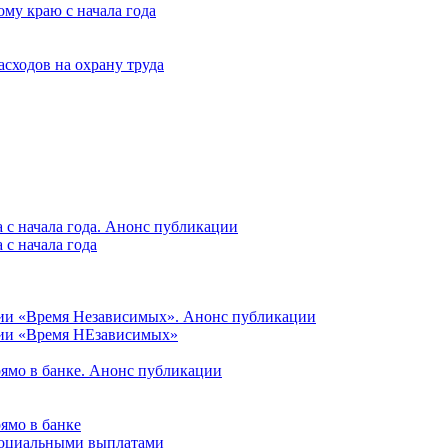
му краю с начала года
асходов на охрану труда
 с начала года. Анонс публикации
с начала года
ции «Время Независимых». Анонс публикации
ции «Время НЕзависимых»
рямо в банке. Анонс публикации
ямо в банке
 социальными выплатами