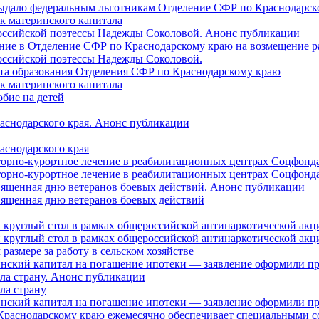
 выдало федеральным льготникам Отделение СФР по Краснодарско
ок материнского капитала
российской поэтессы Надежды Соколовой. Анонс публикации
ление в Отделение СФР по Краснодарскому краю на возмещение р
оссийской поэтессы Надежды Соколовой.
нта образования Отделения СФР по Краснодарскому краю
ок материнского капитала
бие на детей
раснодарского края. Анонс публикации
аснодарского края
торно-курортное лечение в реабилитационных центрах Соцфонда
торно-курортное лечение в реабилитационных центрах Соцфонда 
священная дню ветеранов боевых действий. Анонс публикации
священная дню ветеранов боевых действий
 круглый стол в рамках общероссийской антинаркотической ак
 круглый стол в рамках общероссийской антинаркотической ак
азмере за работу в сельском хозяйстве
ринский капитал на погашение ипотеки — заявление оформили п
ила страну. Анонс публикации
ла страну
ринский капитал на погашение ипотеки — заявление оформили пр
 Краснодарскому краю ежемесячно обеспечивает специальными