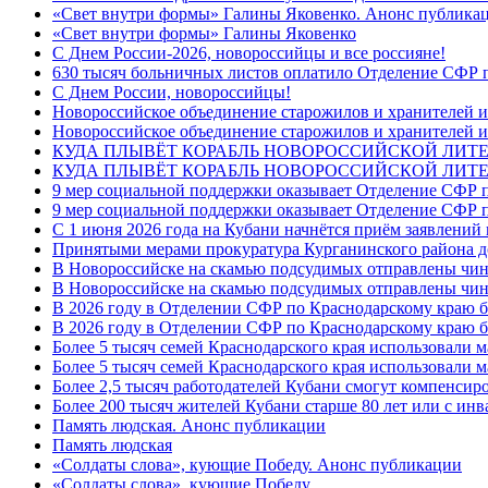
«Свет внутри формы» Галины Яковенко. Анонс публика
«Свет внутри формы» Галины Яковенко
C Днем России-2026, новороссийцы и все россияне!
630 тысяч больничных листов оплатило Отделение СФР п
C Днем России, новороссийцы!
Новороссийское объединение старожилов и хранителей и
Новороссийское объединение старожилов и хранителей и
КУДА ПЛЫВЁТ КОРАБЛЬ НОВОРОССИЙСКОЙ ЛИТЕРА
КУДА ПЛЫВЁТ КОРАБЛЬ НОВОРОССИЙСКОЙ ЛИТЕ
9 мер социальной поддержки оказывает Отделение СФР п
9 мер социальной поддержки оказывает Отделение СФР п
С 1 июня 2026 года на Кубани начнётся приём заявлени
Принятыми мерами прокуратура Курганинского района до
В Новороссийске на скамью подсудимых отправлены чин
В Новороссийске на скамью подсудимых отправлены чин
В 2026 году в Отделении СФР по Краснодарскому краю 
В 2026 году в Отделении СФР по Краснодарскому краю 
Более 5 тысяч семей Краснодарского края использовали м
Более 5 тысяч семей Краснодарского края использовали м
Более 2,5 тысяч работодателей Кубани смогут компенсиро
Более 200 тысяч жителей Кубани старше 80 лет или с инв
Память людская. Анонс публикации
Память людская
«Солдаты слова», кующие Победу. Анонс публикации
«Солдаты слова», кующие Победу