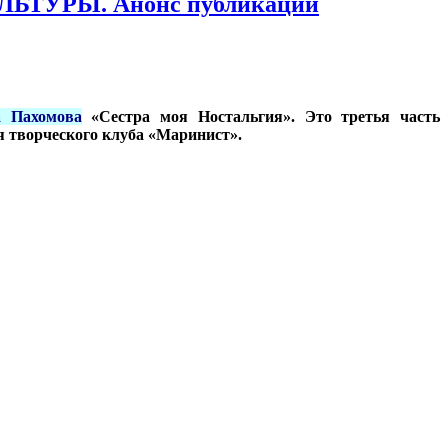
УРЫ. Анонс публикации
а Пахомова
«Сестра моя Ностальгия». Это третья часть
я творческого клуба «Маринист».