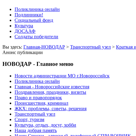
Поликлиника онлайн
Подлинники!
Социальный фонд
Культура
ДОСААФ
Солдаты победители
Вы здесь:
Главная-НОВОДАР
>
Транспортный узел
>
Краткая 
Анонс публикации
НОВОДАР - Главное меню
Новости администрации МО г.Новороссийск
Поликлиника онлайн
Главная - Новороссийские известия
Поздравления, праздники, визиты
Право и правопорядок
Происшествия, криминал
ЖКХ: проблемы, советы, решения
Транспортный узел
Спорт, туризм
Культура, отдых, досуг, хобби
Наша добрая память
Наши Списки - адресный, телефонный СПРАВОЧНИК