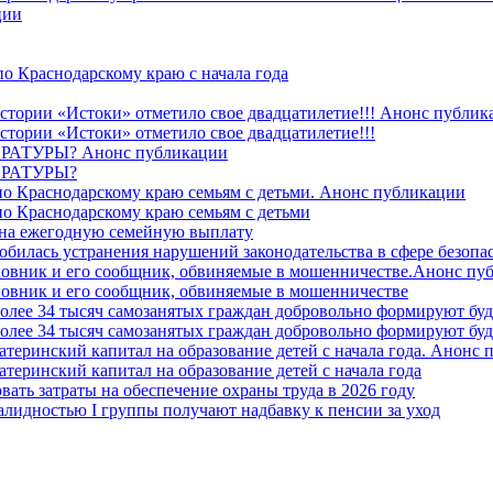
ции
о Краснодарскому краю с начала года
стории «Истоки» отметило свое двадцатилетие!!! Анонс публик
стории «Истоки» отметило свое двадцатилетие!!!
ТУРЫ? Анонс публикации
РАТУРЫ?
о Краснодарскому краю семьям с детьми. Анонс публикации
о Краснодарскому краю семьям с детьми
й на ежегодную семейную выплату
билась устранения нарушений законодательства в сфере безопас
овник и его сообщник, обвиняемые в мошенничестве.Анонс пу
овник и его сообщник, обвиняемые в мошенничестве
более 34 тысяч самозанятых граждан добровольно формируют б
более 34 тысяч самозанятых граждан добровольно формируют б
атеринский капитал на образование детей с начала года. Анонс
атеринский капитал на образование детей с начала года
вать затраты на обеспечение охраны труда в 2026 году
алидностью I группы получают надбавку к пенсии за уход