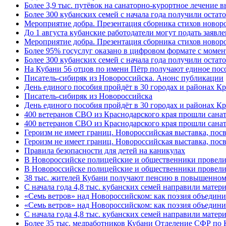
Более 3,9 тыс. путёвок на санаторно-курортное лечение
Более 300 кубанских семей с начала года получили остат
Мероприятие добра. Презентация сборника стихов ново
До 1 августа кубанские работодатели могут подать заяв
Мероприятие добра. Презентация сборника стихов новор
Более 95% госуслуг оказано в цифровом формате с моме
Более 300 кубанских семей с начала года получили остат
На Кубани 56 отцов по имени Пётр получают единое посо
Писатель-сибиряк из Новороссийска. Анонс публикации
День единого пособия пройдёт в 30 городах и районах К
Писатель-сибиряк из Новороссийска
День единого пособия пройдёт в 30 городах и районах Кр
400 ветеранов СВО из Краснодарского края прошли сана
400 ветеранов СВО из Краснодарского края прошли сана
Героизм не имеет границ. Новороссийская выставка, по
Героизм не имеет границ. Новороссийская выставка, по
Правила безопасности для детей на каникулах
В Новороссийске полицейские и общественники провели
В Новороссийске полицейские и общественники провели
38 тыс. жителей Кубани получают пенсию в повышенном р
С начала года 4,8 тыс. кубанских семей направили мате
«Семь ветров» над Новороссийском: как поэзия объедин
«Семь ветров» над Новороссийском: как поэзия объедини
С начала года 4,8 тыс. кубанских семей направили мате
Более 35 тыс. медработников Кубани Отделение СФР по