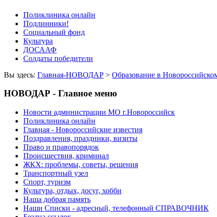
Поликлиника онлайн
Подлинники!
Социальный фонд
Культура
ДОСААФ
Солдаты победители
Вы здесь:
Главная-НОВОДАР
>
Образование в Новороссийско
НОВОДАР - Главное меню
Новости администрации МО г.Новороссийск
Поликлиника онлайн
Главная - Новороссийские известия
Поздравления, праздники, визиты
Право и правопорядок
Происшествия, криминал
ЖКХ: проблемы, советы, решения
Транспортный узел
Спорт, туризм
Культура, отдых, досуг, хобби
Наша добрая память
Наши Списки - адресный, телефонный СПРАВОЧНИК
Бездна ссылок