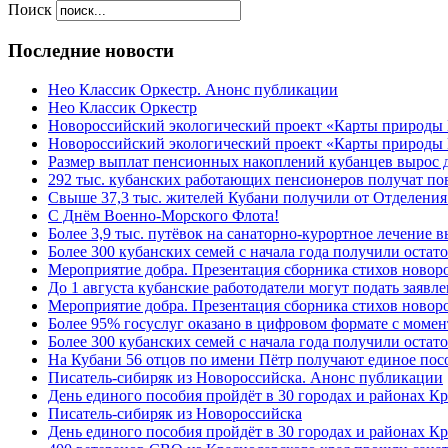
Поиск
Последние новости
Нео Классик Оркестр. Анонс публикации
Нео Классик Оркестр
Новороссийский экологический проект «Карты природы
Новороссийский экологический проект «Карты природы 
Размер выплат пенсионных накоплений кубанцев вырос 
292 тыс. кубанских работающих пенсионеров получат п
Свыше 37,3 тыс. жителей Кубани получили от Отделения
C Днём Военно-Морского Флота!
Более 3,9 тыс. путёвок на санаторно-курортное лечение
Более 300 кубанских семей с начала года получили остат
Мероприятие добра. Презентация сборника стихов ново
До 1 августа кубанские работодатели могут подать заяв
Мероприятие добра. Презентация сборника стихов новор
Более 95% госуслуг оказано в цифровом формате с моме
Более 300 кубанских семей с начала года получили остат
На Кубани 56 отцов по имени Пётр получают единое посо
Писатель-сибиряк из Новороссийска. Анонс публикации
День единого пособия пройдёт в 30 городах и районах К
Писатель-сибиряк из Новороссийска
День единого пособия пройдёт в 30 городах и районах Кр