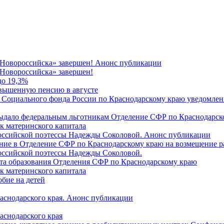
 Новороссийска» завершен! Анонс публикации
Новороссийска» завершен!
до 19,3%
овышенную пенсию в августе
 Социального фонда России по Краснодарскому краю уведомлени
 выдало федеральным льготникам Отделение СФР по Краснодарско
ок материнского капитала
российской поэтессы Надежды Соколовой. Анонс публикации
ление в Отделение СФР по Краснодарскому краю на возмещение р
оссийской поэтессы Надежды Соколовой.
нта образования Отделения СФР по Краснодарскому краю
ок материнского капитала
бие на детей
раснодарского края. Анонс публикации
аснодарского края