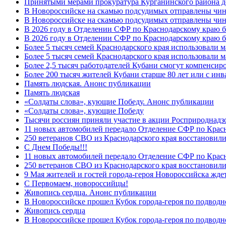
Принятыми мерами прокуратура Курганинского района до
В Новороссийске на скамью подсудимых отправлены чин
В Новороссийске на скамью подсудимых отправлены чин
В 2026 году в Отделении СФР по Краснодарскому краю 
В 2026 году в Отделении СФР по Краснодарскому краю 
Более 5 тысяч семей Краснодарского края использовали м
Более 5 тысяч семей Краснодарского края использовали м
Более 2,5 тысяч работодателей Кубани смогут компенсиро
Более 200 тысяч жителей Кубани старше 80 лет или с инв
Память людская. Анонс публикации
Память людская
«Солдаты слова», кующие Победу. Анонс публикации
«Солдаты слова», кующие Победу
Тысячи россиян приняли участие в акции Росприроднадз
11 новых автомобилей передало Отделение СФР по Крас
250 ветеранов СВО из Краснодарского края восстановили
С Днем Победы!!!
11 новых автомобилей передало Отделение СФР по Крас
250 ветеранов СВО из Краснодарского края восстановили
9 Мая жителей и гостей города-героя Новороссийска жде
C Первомаем, новороссийцы!
Живопись сердца. Анонс публикации
В Новороссийске прошел Кубок города-героя по подводно
Живопись сердца
В Новороссийске прошел Кубок города-героя по подводном