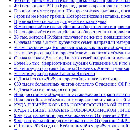
400 ветеранов СВО из Краснодарского края прошли сана
400 ветеранов СВО из Краснодарского края прошли сана
Героизм не имеет границ. Новороссийская выставка, по
Героизм не имеет границ. Новороссийская выставка, по
Правила безопасности для детей на каникулах
В Новороссийске полицейские и общественники провели
В Новороссийске полицейские и общественники провели
38 тыс. жителей Кубани получают пенсию в повышенном р
С начала года 4,8 тыс. кубанских семей направили мате
«Семь ветров» над Новороссийском: как поэзия объедин
«Семь ветров» над Новороссийском: как поэзия объедини
С начала года 4,8 тыс. кубанских семей направили мате
Более 35 тыс. медработников Кубани Отделение СФР по
«Свет внутри формы» Галины Яковенко. Анонс публика
«Свет внутри формы» Галины Яковенко
C Днем России-2026, новороссийцы и все россияне!
630 тысяч больничных листов оплатило Отделение СФР п
C Днем России, новороссийцы!
Новороссийское объединение старожилов и хранителей и
Новороссийское объединение старожилов и хранителей и
КУДА ПЛЫВЁТ КОРАБЛЬ НОВОРОССИЙСКОЙ ЛИТЕРА
КУДА ПЛЫВЁТ КОРАБЛЬ НОВОРОССИЙСКОЙ ЛИТЕ
9 мер социальной поддержки оказывает Отделение СФР п
9 мер социальной поддержки оказывает Отделение СФР п
С 1 июня 2026 года на Кубани начнётся приём заявлени