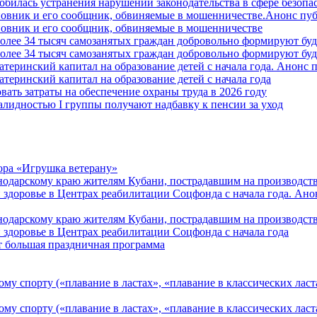
билась устранения нарушений законодательства в сфере безопас
овник и его сообщник, обвиняемые в мошенничестве.Анонс пу
овник и его сообщник, обвиняемые в мошенничестве
более 34 тысяч самозанятых граждан добровольно формируют б
более 34 тысяч самозанятых граждан добровольно формируют б
атеринский капитал на образование детей с начала года. Анонс
атеринский капитал на образование детей с начала года
вать затраты на обеспечение охраны труда в 2026 году
алидностью I группы получают надбавку к пенсии за уход
ора «Игрушка ветерану»
нодарскому краю жителям Кубани, пострадавшим на производст
 здоровье в Центрах реабилитации Соцфонда с начала года. Ан
нодарскому краю жителям Кубани, пострадавшим на производст
 здоровье в Центрах реабилитации Соцфонда с начала года
т большая праздничная программа
му спорту («плавание в ластах», «плавание в классических ласт
у спорту («плавание в ластах», «плавание в классических ласта