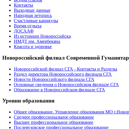
Контакты
Выходные данные
Народная летопись
Счастливые каникулы
Время отдыха
ДОСААФ
Из историии Новороссийска
НМДТ им. Амербекяна
Красота и здоровье
Новороссийский филиал Современной Гуманита
Новороссийский филиал СГА - Контакты и Разделы
Раздел директора Новороссийского филиала СГА
Новости Новороссийского филиала СГА
Основные сведения о Новороссийском филиале СГА
Образование в Новороссийском филиале СГА
Уровни образования
Общее образование. Управление образования МО г.Ново
Среднее профессиональное образование
Высшее профессиональное образование
Послевузовское профессиональное образование