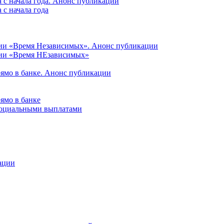
 с начала года. Анонс публикации
с начала года
ции «Время Независимых». Анонс публикации
ции «Время НЕзависимых»
рямо в банке. Анонс публикации
ямо в банке
 социальными выплатами
ации