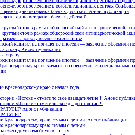
торно-курортное лечение в реабилитационных центрах Соцфонда
торно-курортное лечение в реабилитационных центрах Соцфонда 
священная дню ветеранов боевых действий. Анонс публикации
священная дню ветеранов боевых действий
 круглый стол в рамках общероссийской антинаркотической ак
 круглый стол в рамках общероссийской антинаркотической ак
азмере за работу в сельском хозяйстве
ринский капитал на погашение ипотеки — заявление оформили п
ила страну. Анонс публикации
ла страну
ринский капитал на погашение ипотеки — заявление оформили пр
 Краснодарскому краю ежемесячно обеспечивает специальными
ции
о Краснодарскому краю с начала года
стории «Истоки» отметило свое двадцатилетие!!! Анонс публик
стории «Истоки» отметило свое двадцатилетие!!!
ТУРЫ? Анонс публикации
РАТУРЫ?
о Краснодарскому краю семьям с детьми. Анонс публикации
о Краснодарскому краю семьям с детьми
й на ежегодную семейную выплату