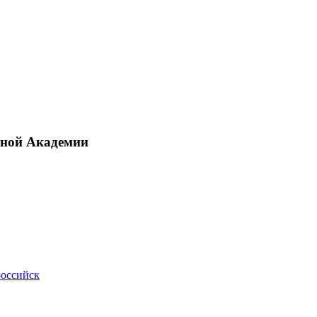
рной Академии
российск