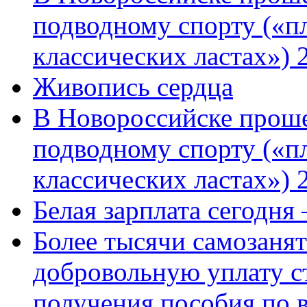
подводному спорту («пл
классических ластах») 
Живопись сердца
В Новороссийске проше
подводному спорту («пл
классических ластах») 
Белая зарплата сегодня
Более тысячи самозаня
добровольную уплату с
получения пособия по 