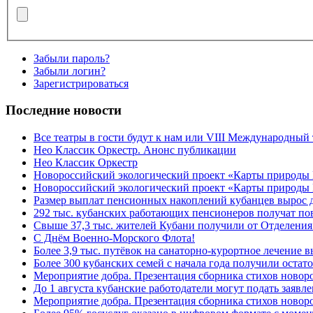
Забыли пароль?
Забыли логин?
Зарегистрироваться
Последние новости
Все театры в гости будут к нам или VIII Международный
Нео Классик Оркестр. Анонс публикации
Нео Классик Оркестр
Новороссийский экологический проект «Карты природы
Новороссийский экологический проект «Карты природы 
Размер выплат пенсионных накоплений кубанцев вырос 
292 тыс. кубанских работающих пенсионеров получат п
Свыше 37,3 тыс. жителей Кубани получили от Отделения
C Днём Военно-Морского Флота!
Более 3,9 тыс. путёвок на санаторно-курортное лечение
Более 300 кубанских семей с начала года получили остат
Мероприятие добра. Презентация сборника стихов ново
До 1 августа кубанские работодатели могут подать заяв
Мероприятие добра. Презентация сборника стихов новор