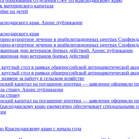
нта образования Отделения СФР по Краснодарскому краю
ок материнского капитала
бие на детей
раснодарского края. Анонс публикации
аснодарского края
торно-курортное лечение в реабилитационных центрах Соцфонда
торно-курортное лечение в реабилитационных центрах Соцфонда 
священная дню ветеранов боевых действий. Анонс публикации
священная дню ветеранов боевых действий
 круглый стол в рамках общероссийской антинаркотической ак
 круглый стол в рамках общероссийской антинаркотической ак
азмере за работу в сельском хозяйстве
ринский капитал на погашение ипотеки — заявление оформили п
ила страну. Анонс публикации
ла страну
ринский капитал на погашение ипотеки — заявление оформили пр
 Краснодарскому краю ежемесячно обеспечивает специальными
ции
о Краснодарскому краю с начала года