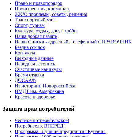
Право и правопорядок
Происшествия, криминал
ЖКХ: проблемы, советы, решения
Транспортный узел
Спорт, туризм
Культура, отдых, досуг, хобби
Наша добрая память
Наши Списки - адресный, телефонный СПРАВОЧНИК
Бездна ссылок
Контакты
Выходные данные
Народная летопись
Счастливые каникулы
Время отдыха
ДОСААФ
Из историии Новороссийска
НМДТ им. Амербекяна
Красота и здоровье
Защита прав потребителей
Честное потребительское!
Потребитель, ВПЕРЁД!
Программа "Лучшие предприятия Кубани"
Программа "1000 лучших товаров"