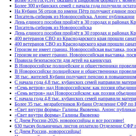
Более 95% госуслуг оказано в цифровом формате с моме
Более 300 кубанских семей с начала года получили остат
На Кубани 56 отцов по имени Пётр получают единое посо
Писатель-сибиряк из Новороссийска. Анонс публикации
День единого пособия пройдёт в 30 городах и районах К
Писатель-сибиряк из Новороссийска
День единого пособия пройдёт в 30 городах и районах Кр
400 ветеранов СВО из Краснодарского края прошли сана
400 ветеранов СВО из Краснодарского края прошли сана
Героизм не имеет границ. Новороссийская выставка, по
Героизм не имеет границ. Новороссийская выставка, по
Правила безопасности для детей на каникулах
В Новороссийске полицейские и общественники провели
В Новороссийске полицейские и общественники провели
38 тыс. жителей Кубани получают пенсию в повышенном р
С начала года 4,8 тыс. кубанских семей направили мате
«Семь ветров» над Новороссийском: как поэзия объедин
«Семь ветров» над Новороссийском: как поэзия объедини
С начала года 4,8 тыс. кубанских семей направили мате
Более 35 тыс. медработников Кубани Отделение СФР по
«Свет внутри формы» Галины Яковенко. Анонс публика
«Свет внутри формы» Галины Яковенко
C Днем России-2026, новороссийцы и все россияне!
630 тысяч больничных листов оплатило Отделение СФР п
C Днем России, новороссийцы!