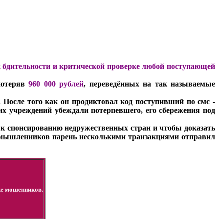
 бдительности и критической проверке любой поступающей
потеряв
960 000 рублей
, переведённых на так называемые
. После того как он продиктовал код поступивший по смс -
их учреждений убеждали потерпевшего, его сбережения под
 к спонсированию недружественных стран и чтобы доказать
оумышленников парень несколькими транзакциями отправил
ке мошенников.