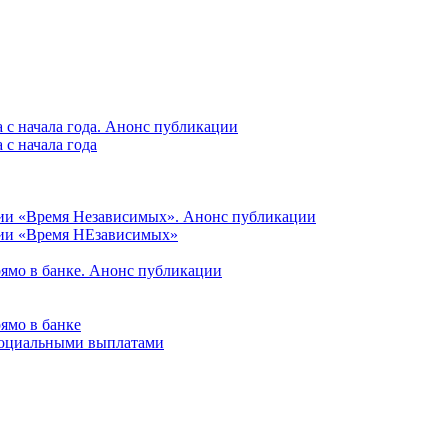
 с начала года. Анонс публикации
с начала года
ции «Время Независимых». Анонс публикации
ции «Время НЕзависимых»
рямо в банке. Анонс публикации
ямо в банке
 социальными выплатами