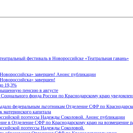
 театральный фестиваль в Новороссийске «Театральная гавань»
 Новороссийска» завершен! Анонс публикации
Новороссийска» завершен!
до 19,3%
овышенную пенсию в августе
 Социального фонда России по Краснодарскому краю уведомлени
 выдало федеральным льготникам Отделение СФР по Краснодарско
ок материнского капитала
российской поэтессы Надежды Соколовой. Анонс публикации
ление в Отделение СФР по Краснодарскому краю на возмещение р
оссийской поэтессы Надежды Соколовой.