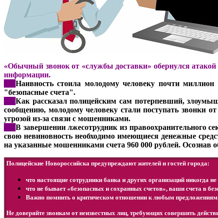
«Обычный звонок от «службы доставки» обернулся атакой
информации.
***
Наивность стоила молодому человеку почти миллион 
"безопасные счета".
***
Как рассказал полицейским сам потерпевший, злоумыш
сообщению, молодому человеку стали поступать звонки от
угрозой из-за связи с мошенниками.
***
В завершении лжесотрудник из правоохранительного се
свою невиновность необходимо имеющиеся денежные средс
на указанные мошенниками счета 960 000 рублей. Осознав 
Полицейские Новороссийска предупреждают жителей и гостей города:
что настоящие сотрудники банка и других организаций никогда не 
что не бывает «безопасных и сохранных счетов», ваши счета в бе
Важно помнить о критическом отношении к любым предложениям
Не доверяйте звонкам от неизвестных лиц, требующих совершить дейст