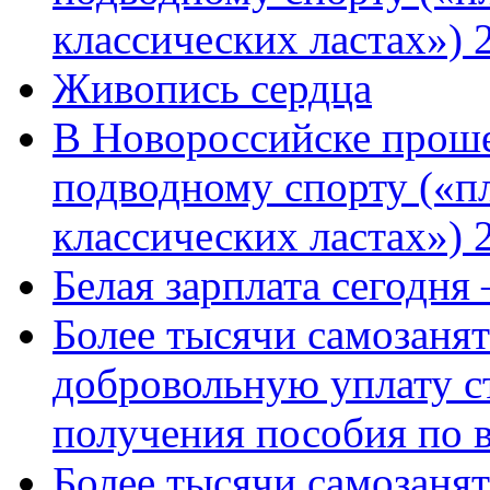
классических ластах») 
Живопись сердца
В Новороссийске проше
подводному спорту («пл
классических ластах») 
Белая зарплата сегодня
Более тысячи самозаня
добровольную уплату с
получения пособия по 
Более тысячи самозаня