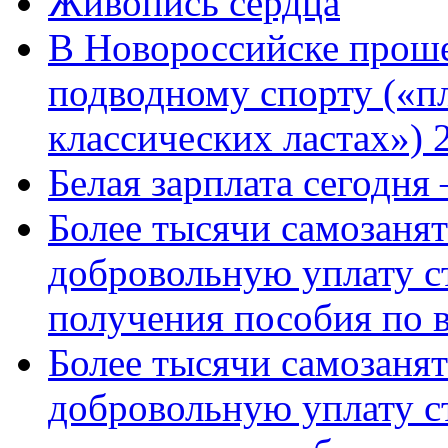
Живопись сердца
В Новороссийске проше
подводному спорту («пл
классических ластах») 
Белая зарплата сегодня
Более тысячи самозаня
добровольную уплату с
получения пособия по 
Более тысячи самозаня
добровольную уплату с