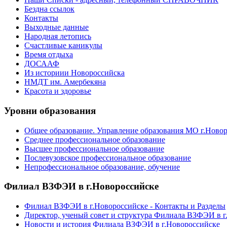
Бездна ссылок
Контакты
Выходные данные
Народная летопись
Счастливые каникулы
Время отдыха
ДОСААФ
Из историии Новороссийска
НМДТ им. Амербекяна
Красота и здоровье
Уровни образования
Общее образование. Управление образования МО г.Ново
Среднее профессиональное образование
Высшее профессиональное образование
Послевузовское профессиональное образование
Непрофессиональное образование, обучение
Филиал ВЗФЭИ в г.Новороссийске
Филиал ВЗФЭИ в г.Новороссийске - Контакты и Разделы
Директор, ученый совет и структура Филиала ВЗФЭИ в г
Новости и история Филиала ВЗФЭИ в г.Новороссийске