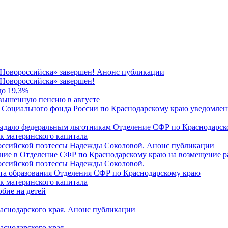
 Новороссийска» завершен! Анонс публикации
Новороссийска» завершен!
до 19,3%
овышенную пенсию в августе
 Социального фонда России по Краснодарскому краю уведомлени
 выдало федеральным льготникам Отделение СФР по Краснодарско
ок материнского капитала
российской поэтессы Надежды Соколовой. Анонс публикации
ление в Отделение СФР по Краснодарскому краю на возмещение р
оссийской поэтессы Надежды Соколовой.
нта образования Отделения СФР по Краснодарскому краю
ок материнского капитала
бие на детей
раснодарского края. Анонс публикации
аснодарского края