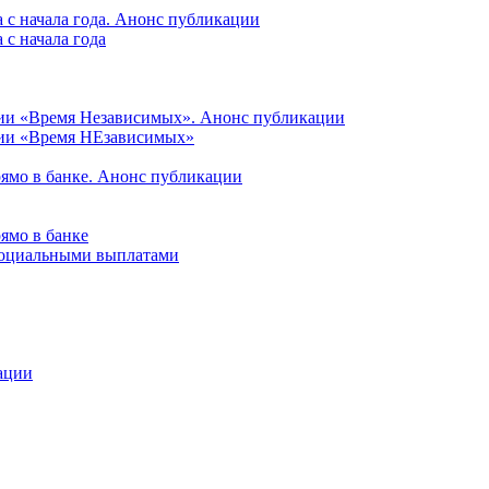
 с начала года. Анонс публикации
с начала года
ции «Время Независимых». Анонс публикации
ции «Время НЕзависимых»
рямо в банке. Анонс публикации
ямо в банке
 социальными выплатами
ации