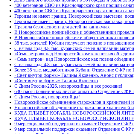
400 ветеранов СВО из Краснодарского края прошли сана
400 ветеранов СВО из Краснодарского края прошли сана
Героизм не имеет границ. Новороссийская выставка, по
Героизм не имеет границ. Новороссийская выставка, по
Правила безопасности для детей на каникулах
В Новороссийске полицейские и общественники провели
В Новороссийске полицейские и общественники провели
38 тыс. жителей Кубани получают пенсию в повышенном р
С начала года 4,8 тыс. кубанских семей направили мате
«Семь ветров» над Новороссийском: как поэзия объедин
«Семь ветров» над Новороссийском: как поэзия объедини
С начала года 4,8 тыс. кубанских семей направили мате
Более 35 тыс. медработников Кубани Отделение СФР по
«Свет внутри формы» Галины Яковенко. Анонс публика
«Свет внутри формы» Галины Яковенко
C Днем России-2026, новороссийцы и все россияне!
630 тысяч больничных листов оплатило Отделение СФР п
C Днем России, новороссийцы!
Новороссийское объединение старожилов и хранителей и
Новороссийское объединение старожилов и хранителей и
КУДА ПЛЫВЁТ КОРАБЛЬ НОВОРОССИЙСКОЙ ЛИТЕРА
КУДА ПЛЫВЁТ КОРАБЛЬ НОВОРОССИЙСКОЙ ЛИТЕ
9 мер социальной поддержки оказывает Отделение СФР п
9 мер социальной поддержки оказывает Отделение СФР п