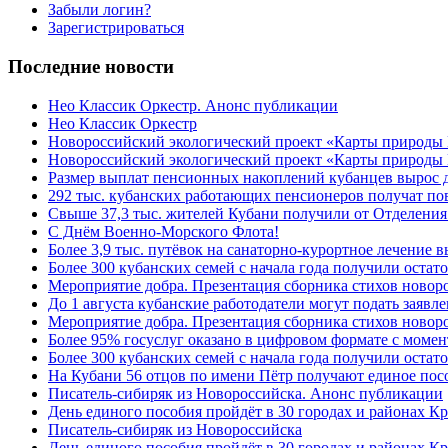
Забыли логин?
Зарегистрироваться
Последние новости
Нео Классик Оркестр. Анонс публикации
Нео Классик Оркестр
Новороссийский экологический проект «Карты природы
Новороссийский экологический проект «Карты природы 
Размер выплат пенсионных накоплений кубанцев вырос 
292 тыс. кубанских работающих пенсионеров получат п
Свыше 37,3 тыс. жителей Кубани получили от Отделения
C Днём Военно-Морского Флота!
Более 3,9 тыс. путёвок на санаторно-курортное лечение
Более 300 кубанских семей с начала года получили остат
Мероприятие добра. Презентация сборника стихов ново
До 1 августа кубанские работодатели могут подать заяв
Мероприятие добра. Презентация сборника стихов новор
Более 95% госуслуг оказано в цифровом формате с моме
Более 300 кубанских семей с начала года получили остат
На Кубани 56 отцов по имени Пётр получают единое посо
Писатель-сибиряк из Новороссийска. Анонс публикации
День единого пособия пройдёт в 30 городах и районах К
Писатель-сибиряк из Новороссийска
День единого пособия пройдёт в 30 городах и районах Кр