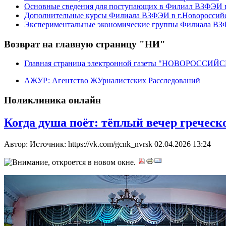
Основные сведения для поступающих в Филиал ВЗФЭИ в
Дополнительные курсы Филиала ВЗФЭИ в г.Новороссий
Экспериментальные экономические группы Филиала ВЗФ
Возврат на главную страницу "НИ"
Главная страница электронной газеты "НОВОРОССИ
АЖУР: Агентство ЖУрналистских Расследований
Поликлиника онлайн
Когда душа поёт: тёплый вечер гречес
Автор: Источник: https://vk.com/gcnk_nvrsk
02.04.2026 13:24