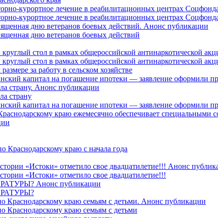
торно-курортное лечение в реабилитационных центрах Соцфонда
торно-курортное лечение в реабилитационных центрах Соцфонда 
священная дню ветеранов боевых действий. Анонс публикации
священная дню ветеранов боевых действий
 круглый стол в рамках общероссийской антинаркотической ак
 круглый стол в рамках общероссийской антинаркотической ак
азмере за работу в сельском хозяйстве
ринский капитал на погашение ипотеки — заявление оформили п
ила страну. Анонс публикации
ла страну
ринский капитал на погашение ипотеки — заявление оформили пр
 Краснодарскому краю ежемесячно обеспечивает специальными
ции
о Краснодарскому краю с начала года
стории «Истоки» отметило свое двадцатилетие!!! Анонс публик
стории «Истоки» отметило свое двадцатилетие!!!
ТУРЫ? Анонс публикации
РАТУРЫ?
о Краснодарскому краю семьям с детьми. Анонс публикации
о Краснодарскому краю семьям с детьми