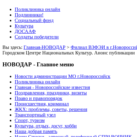
Поликлиника онлайн
Подлинники!
Социальный фонд
Культура
ДОСААФ
Солдаты победители
Вы здесь:
Главная-НОВОДАР
>
Филиал ВЗФЭИ в г.Новороссий
Городском Центре Национальных Культур. Анонс публикации
НОВОДАР - Главное меню
Новости администрации МО г.Новороссийск
Поликлиника онлайн
Главная - Новороссийские известия
Поздравления, праздники, визиты
Право и правопорядок
Происшествия, криминал
ЖКХ: проблемы, советы, решения
Транспортный узел
Спорт, туризм
Культура, отдых, досуг, хобби
Наша добрая память
Наши Списки - адресный, телефонный СПРАВОЧНИК