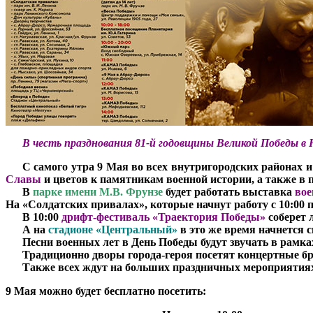
***
В честь празднования 81-й годовщины Великой Победы в
***
С самого утра 9 Мая во всех внутригородских районах 
Славы
и цветов к памятникам военной истории, а также в
***
В
парке имени М.В. Фрунзе
будет работать выставка
вое
На «Солдатских привалах», которые начнут работу с 10:00
***
В 10:00
дрифт-фестиваль «Траектория Победы»
соберет 
***
А на
стадионе «Центральный»
в это же время начнется
***
Песни военных лет в День Победы будут звучать в рамк
***
Традиционно дворы города-героя посетят концертные б
***
Также всех ждут на больших праздничных мероприятиях
9 Мая можно будет бесплатно посетить: