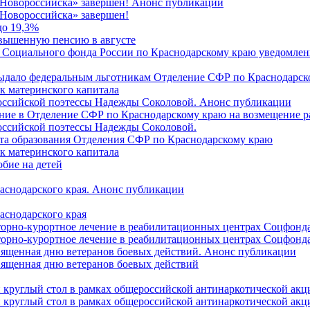
 Новороссийска» завершен! Анонс публикации
Новороссийска» завершен!
до 19,3%
овышенную пенсию в августе
 Социального фонда России по Краснодарскому краю уведомлени
 выдало федеральным льготникам Отделение СФР по Краснодарско
ок материнского капитала
российской поэтессы Надежды Соколовой. Анонс публикации
ление в Отделение СФР по Краснодарскому краю на возмещение р
оссийской поэтессы Надежды Соколовой.
нта образования Отделения СФР по Краснодарскому краю
ок материнского капитала
бие на детей
раснодарского края. Анонс публикации
аснодарского края
торно-курортное лечение в реабилитационных центрах Соцфонда
торно-курортное лечение в реабилитационных центрах Соцфонда 
священная дню ветеранов боевых действий. Анонс публикации
священная дню ветеранов боевых действий
 круглый стол в рамках общероссийской антинаркотической ак
 круглый стол в рамках общероссийской антинаркотической ак