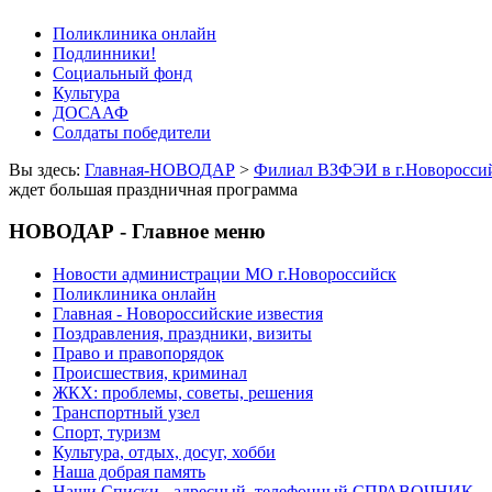
Поликлиника онлайн
Подлинники!
Социальный фонд
Культура
ДОСААФ
Солдаты победители
Вы здесь:
Главная-НОВОДАР
>
Филиал ВЗФЭИ в г.Новороссий
ждет большая праздничная программа
НОВОДАР - Главное меню
Новости администрации МО г.Новороссийск
Поликлиника онлайн
Главная - Новороссийские известия
Поздравления, праздники, визиты
Право и правопорядок
Происшествия, криминал
ЖКХ: проблемы, советы, решения
Транспортный узел
Спорт, туризм
Культура, отдых, досуг, хобби
Наша добрая память
Наши Списки - адресный, телефонный СПРАВОЧНИК