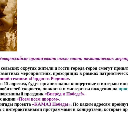
 Новороссийске организовано около сотни тематических меро
и сельских округах жители и гости города-героя смогут при
 памятных мероприятиях, проходящих в рамках патриотическ
нной техники «Гордость Родины»
.
 по 15 адресам, будут организованы концертные и интеракти
любителей скорости, ловкости и мастерства вождения на
прос
 спортивный праздник
«Вперед к Победе!».
ах акции
«Поем всем двором»
.
ригады проекта
«КАМАЗ Победы»
. По каким адресам пройду
 с интерактивными программами и концертами, которые про