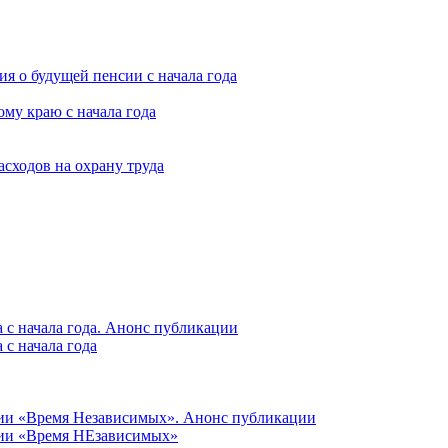
я о будущей пенсии с начала года
му краю с начала года
асходов на охрану труда
 с начала года. Анонс публикации
с начала года
ции «Время Независимых». Анонс публикации
ции «Время НЕзависимых»