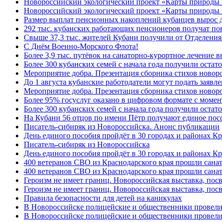
Новороссийский экологический проект «Карты природы
Новороссийский экологический проект «Карты природы 
Размер выплат пенсионных накоплений кубанцев вырос 
292 тыс. кубанских работающих пенсионеров получат п
Свыше 37,3 тыс. жителей Кубани получили от Отделения
C Днём Военно-Морского Флота!
Более 3,9 тыс. путёвок на санаторно-курортное лечение
Более 300 кубанских семей с начала года получили остат
Мероприятие добра. Презентация сборника стихов ново
До 1 августа кубанские работодатели могут подать заяв
Мероприятие добра. Презентация сборника стихов новор
Более 95% госуслуг оказано в цифровом формате с моме
Более 300 кубанских семей с начала года получили остат
На Кубани 56 отцов по имени Пётр получают единое посо
Писатель-сибиряк из Новороссийска. Анонс публикации
День единого пособия пройдёт в 30 городах и районах К
Писатель-сибиряк из Новороссийска
День единого пособия пройдёт в 30 городах и районах Кр
400 ветеранов СВО из Краснодарского края прошли сана
400 ветеранов СВО из Краснодарского края прошли сана
Героизм не имеет границ. Новороссийская выставка, по
Героизм не имеет границ. Новороссийская выставка, по
Правила безопасности для детей на каникулах
В Новороссийске полицейские и общественники провели
В Новороссийске полицейские и общественники провели