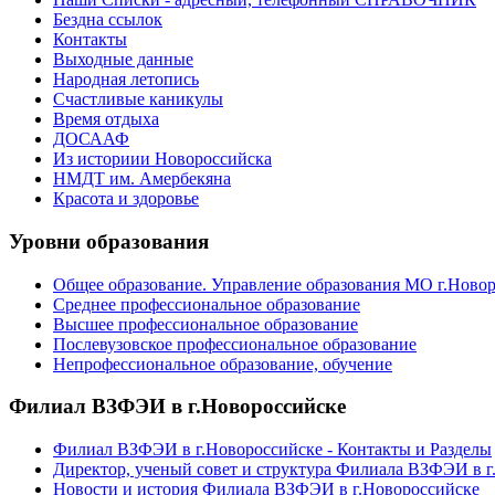
Бездна ссылок
Контакты
Выходные данные
Народная летопись
Счастливые каникулы
Время отдыха
ДОСААФ
Из историии Новороссийска
НМДТ им. Амербекяна
Красота и здоровье
Уровни образования
Общее образование. Управление образования МО г.Ново
Среднее профессиональное образование
Высшее профессиональное образование
Послевузовское профессиональное образование
Непрофессиональное образование, обучение
Филиал ВЗФЭИ в г.Новороссийске
Филиал ВЗФЭИ в г.Новороссийске - Контакты и Разделы
Директор, ученый совет и структура Филиала ВЗФЭИ в г
Новости и история Филиала ВЗФЭИ в г.Новороссийске