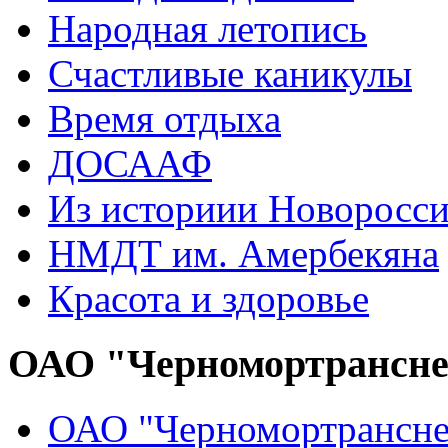
Народная летопись
Счастливые каникулы
Время отдыха
ДОСААФ
Из историии Новоросси
НМДТ им. Амербекяна
Красота и здоровье
ОАО "Черномортрансн
ОАО "Черномортрансне