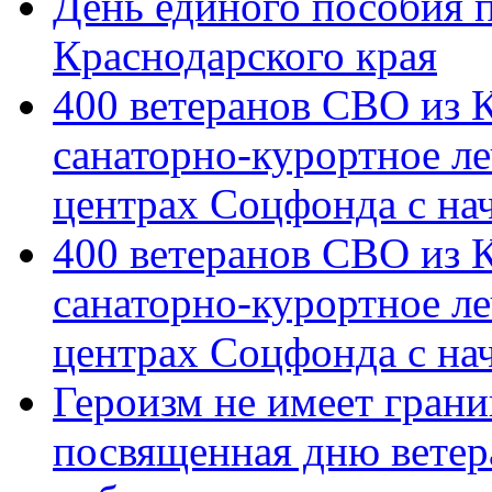
День единого пособия п
Краснодарского края
400 ветеранов СВО из 
санаторно-курортное л
центрах Соцфонда с на
400 ветеранов СВО из 
санаторно-курортное л
центрах Соцфонда с нач
Героизм не имеет грани
посвященная дню ветер