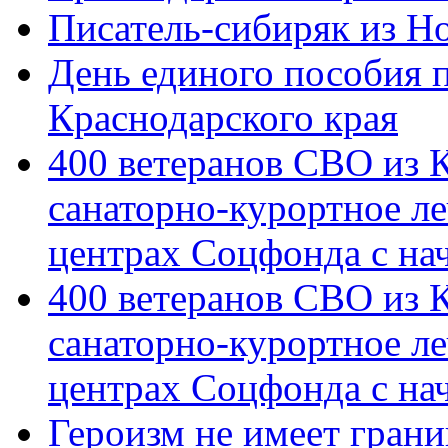
Писатель-сибиряк из Н
День единого пособия п
Краснодарского края
400 ветеранов СВО из 
санаторно-курортное л
центрах Соцфонда с на
400 ветеранов СВО из 
санаторно-курортное л
центрах Соцфонда с нач
Героизм не имеет грани