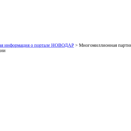
ая информация о портале НОВОДАР
> Многомиллионная партия:
ции