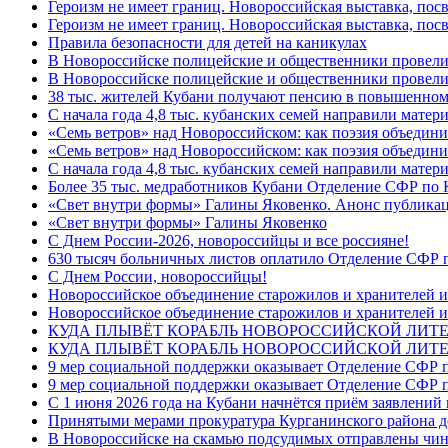
Героизм не имеет границ. Новороссийская выставка, по
Героизм не имеет границ. Новороссийская выставка, по
Правила безопасности для детей на каникулах
В Новороссийске полицейские и общественники провели
В Новороссийске полицейские и общественники провели
38 тыс. жителей Кубани получают пенсию в повышенном р
С начала года 4,8 тыс. кубанских семей направили мате
«Семь ветров» над Новороссийском: как поэзия объедин
«Семь ветров» над Новороссийском: как поэзия объедини
С начала года 4,8 тыс. кубанских семей направили мате
Более 35 тыс. медработников Кубани Отделение СФР по
«Свет внутри формы» Галины Яковенко. Анонс публика
«Свет внутри формы» Галины Яковенко
C Днем России-2026, новороссийцы и все россияне!
630 тысяч больничных листов оплатило Отделение СФР п
C Днем России, новороссийцы!
Новороссийское объединение старожилов и хранителей и
Новороссийское объединение старожилов и хранителей и
КУДА ПЛЫВЁТ КОРАБЛЬ НОВОРОССИЙСКОЙ ЛИТЕРА
КУДА ПЛЫВЁТ КОРАБЛЬ НОВОРОССИЙСКОЙ ЛИТЕ
9 мер социальной поддержки оказывает Отделение СФР п
9 мер социальной поддержки оказывает Отделение СФР п
С 1 июня 2026 года на Кубани начнётся приём заявлени
Принятыми мерами прокуратура Курганинского района до
В Новороссийске на скамью подсудимых отправлены чин