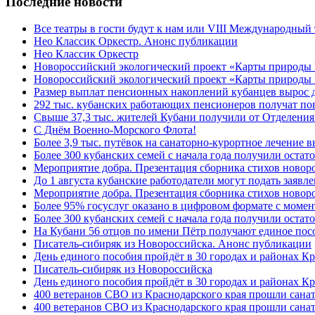
Последние новости
Все театры в гости будут к нам или VIII Международный
Нео Классик Оркестр. Анонс публикации
Нео Классик Оркестр
Новороссийский экологический проект «Карты природы
Новороссийский экологический проект «Карты природы 
Размер выплат пенсионных накоплений кубанцев вырос 
292 тыс. кубанских работающих пенсионеров получат п
Свыше 37,3 тыс. жителей Кубани получили от Отделения
C Днём Военно-Морского Флота!
Более 3,9 тыс. путёвок на санаторно-курортное лечение
Более 300 кубанских семей с начала года получили остат
Мероприятие добра. Презентация сборника стихов ново
До 1 августа кубанские работодатели могут подать заяв
Мероприятие добра. Презентация сборника стихов новор
Более 95% госуслуг оказано в цифровом формате с моме
Более 300 кубанских семей с начала года получили остат
На Кубани 56 отцов по имени Пётр получают единое посо
Писатель-сибиряк из Новороссийска. Анонс публикации
День единого пособия пройдёт в 30 городах и районах К
Писатель-сибиряк из Новороссийска
День единого пособия пройдёт в 30 городах и районах Кр
400 ветеранов СВО из Краснодарского края прошли сана
400 ветеранов СВО из Краснодарского края прошли сана