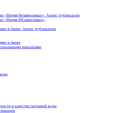
ции «Время Независимых». Анонс публикации
ции «Время НЕзависимых»
рямо в банке. Анонс публикации
ямо в банке
 социальными выплатами
ации
ности и качества питьевой воды
бликации