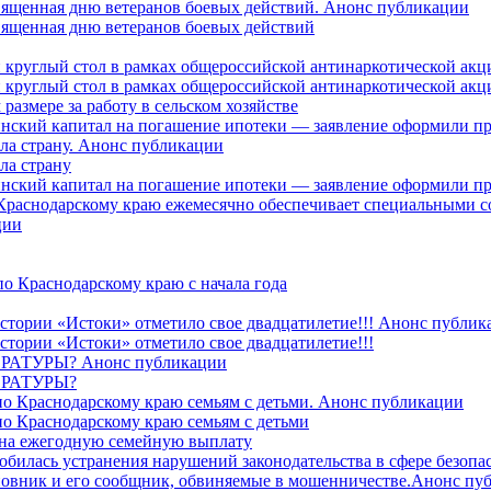
священная дню ветеранов боевых действий. Анонс публикации
священная дню ветеранов боевых действий
 круглый стол в рамках общероссийской антинаркотической ак
 круглый стол в рамках общероссийской антинаркотической ак
азмере за работу в сельском хозяйстве
ринский капитал на погашение ипотеки — заявление оформили п
ила страну. Анонс публикации
ла страну
ринский капитал на погашение ипотеки — заявление оформили пр
 Краснодарскому краю ежемесячно обеспечивает специальными
ции
о Краснодарскому краю с начала года
стории «Истоки» отметило свое двадцатилетие!!! Анонс публик
стории «Истоки» отметило свое двадцатилетие!!!
ТУРЫ? Анонс публикации
РАТУРЫ?
о Краснодарскому краю семьям с детьми. Анонс публикации
о Краснодарскому краю семьям с детьми
й на ежегодную семейную выплату
билась устранения нарушений законодательства в сфере безопас
овник и его сообщник, обвиняемые в мошенничестве.Анонс пу