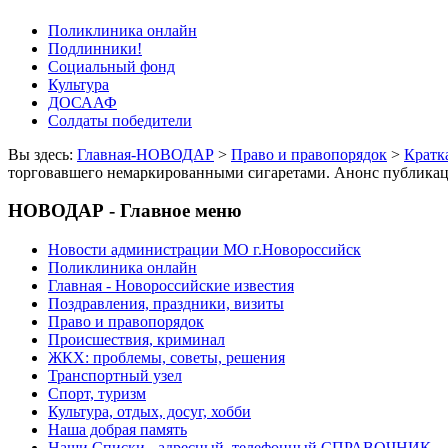
Поликлиника онлайн
Подлинники!
Социальный фонд
Культура
ДОСААФ
Солдаты победители
Вы здесь:
Главная-НОВОДАР
>
Право и правопорядок
>
Кратк
торговавшего немаркированными сигаретами. Анонс публика
НОВОДАР - Главное меню
Новости администрации МО г.Новороссийск
Поликлиника онлайн
Главная - Новороссийские известия
Поздравления, праздники, визиты
Право и правопорядок
Происшествия, криминал
ЖКХ: проблемы, советы, решения
Транспортный узел
Спорт, туризм
Культура, отдых, досуг, хобби
Наша добрая память
Наши Списки - адресный, телефонный СПРАВОЧНИК