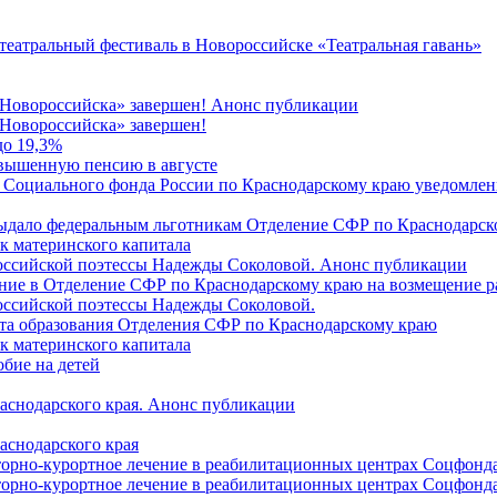
 театральный фестиваль в Новороссийске «Театральная гавань»
 Новороссийска» завершен! Анонс публикации
Новороссийска» завершен!
до 19,3%
овышенную пенсию в августе
 Социального фонда России по Краснодарскому краю уведомлени
 выдало федеральным льготникам Отделение СФР по Краснодарско
ок материнского капитала
российской поэтессы Надежды Соколовой. Анонс публикации
ление в Отделение СФР по Краснодарскому краю на возмещение р
оссийской поэтессы Надежды Соколовой.
нта образования Отделения СФР по Краснодарскому краю
ок материнского капитала
бие на детей
раснодарского края. Анонс публикации
аснодарского края
торно-курортное лечение в реабилитационных центрах Соцфонда
торно-курортное лечение в реабилитационных центрах Соцфонда 