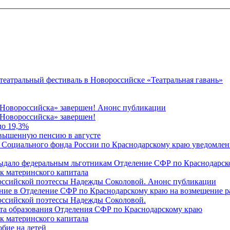
 театральный фестиваль в Новороссийске «Театральная гавань»
 Новороссийска» завершен! Анонс публикации
Новороссийска» завершен!
до 19,3%
овышенную пенсию в августе
 Социального фонда России по Краснодарскому краю уведомлени
 выдало федеральным льготникам Отделение СФР по Краснодарско
ок материнского капитала
российской поэтессы Надежды Соколовой. Анонс публикации
ление в Отделение СФР по Краснодарскому краю на возмещение р
оссийской поэтессы Надежды Соколовой.
нта образования Отделения СФР по Краснодарскому краю
ок материнского капитала
бие на детей