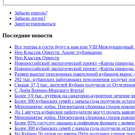
Забыли пароль?
Забыли логин?
Зарегистрироваться
Последние новости
Все театры в гости будут к нам или VIII Международный
Нео Классик Оркестр. Анонс публикации
Нео Классик Оркестр
Новороссийский экологический проект «Карты природы
Новороссийский экологический проект «Карты природы 
Размер выплат пенсионных накоплений кубанцев вырос 
292 тыс. кубанских работающих пенсионеров получат п
Свыше 37,3 тыс. жителей Кубани получили от Отделения
C Днём Военно-Морского Флота!
Более 3,9 тыс. путёвок на санаторно-курортное лечение
Более 300 кубанских семей с начала года получили остат
Мероприятие добра. Презентация сборника стихов ново
До 1 августа кубанские работодатели могут подать заяв
Мероприятие добра. Презентация сборника стихов новор
Более 95% госуслуг оказано в цифровом формате с моме
Более 300 кубанских семей с начала года получили остат
На Кубани 56 отцов по имени Пётр получают единое посо