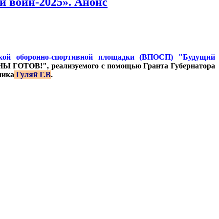
 воин-2025». Анонс
ской оборонно-спортивной площадки (ВПОСП) "Будущий
НЫ ГОТОВ!", реализуемого с помощью Гранта Губернатора
ника
Гуляй Г.В
.