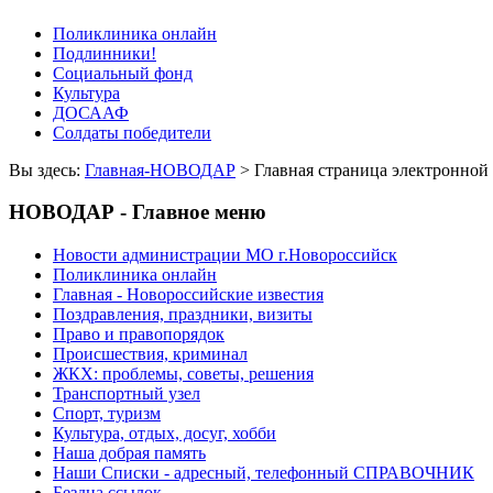
Поликлиника онлайн
Подлинники!
Социальный фонд
Культура
ДОСААФ
Солдаты победители
Вы здесь:
Главная-НОВОДАР
> Главная страница электрон
НОВОДАР - Главное меню
Новости администрации МО г.Новороссийск
Поликлиника онлайн
Главная - Новороссийские известия
Поздравления, праздники, визиты
Право и правопорядок
Происшествия, криминал
ЖКХ: проблемы, советы, решения
Транспортный узел
Спорт, туризм
Культура, отдых, досуг, хобби
Наша добрая память
Наши Списки - адресный, телефонный СПРАВОЧНИК
Бездна ссылок