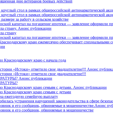
священная дню ветеранов боевых действий
 круглый стол в рамках общероссийской антинаркотической ак
 круглый стол в рамках общероссийской антинаркотической ак
азмере за работу в сельском хозяйстве
ринский капитал на погашение ипотеки — заявление оформили п
ила страну. Анонс публикации
ла страну
ринский капитал на погашение ипотеки — заявление оформили пр
 Краснодарскому краю ежемесячно обеспечивает специальными
ции
о Краснодарскому краю с начала года
стории «Истоки» отметило свое двадцатилетие!!! Анонс публик
стории «Истоки» отметило свое двадцатилетие!!!
ТУРЫ? Анонс публикации
РАТУРЫ?
о Краснодарскому краю семьям с детьми. Анонс публикации
о Краснодарскому краю семьям с детьми
й на ежегодную семейную выплату
билась устранения нарушений законодательства в сфере безопас
овник и его сообщник, обвиняемые в мошенничестве.Анонс пу
овник и его сообщник, обвиняемые в мошенничестве