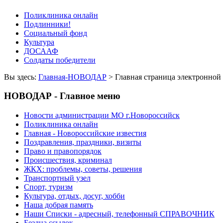
Поликлиника онлайн
Подлинники!
Социальный фонд
Культура
ДОСААФ
Солдаты победители
Вы здесь:
Главная-НОВОДАР
> Главная страница электрон
НОВОДАР - Главное меню
Новости администрации МО г.Новороссийск
Поликлиника онлайн
Главная - Новороссийские известия
Поздравления, праздники, визиты
Право и правопорядок
Происшествия, криминал
ЖКХ: проблемы, советы, решения
Транспортный узел
Спорт, туризм
Культура, отдых, досуг, хобби
Наша добрая память
Наши Списки - адресный, телефонный СПРАВОЧНИК
Бездна ссылок