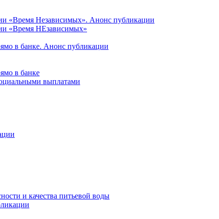
ции «Время Независимых». Анонс публикации
ции «Время НЕзависимых»
рямо в банке. Анонс публикации
ямо в банке
 социальными выплатами
ации
ности и качества питьевой воды
бликации