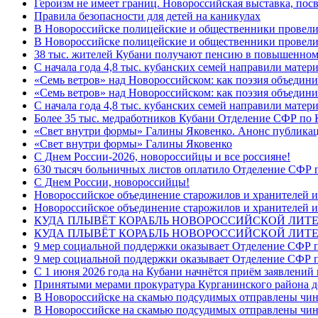
Героизм не имеет границ. Новороссийская выставка, по
Правила безопасности для детей на каникулах
В Новороссийске полицейские и общественники провели
В Новороссийске полицейские и общественники провели
38 тыс. жителей Кубани получают пенсию в повышенном р
С начала года 4,8 тыс. кубанских семей направили мате
«Семь ветров» над Новороссийском: как поэзия объедин
«Семь ветров» над Новороссийском: как поэзия объедини
С начала года 4,8 тыс. кубанских семей направили мате
Более 35 тыс. медработников Кубани Отделение СФР по
«Свет внутри формы» Галины Яковенко. Анонс публика
«Свет внутри формы» Галины Яковенко
C Днем России-2026, новороссийцы и все россияне!
630 тысяч больничных листов оплатило Отделение СФР п
C Днем России, новороссийцы!
Новороссийское объединение старожилов и хранителей и
Новороссийское объединение старожилов и хранителей и
КУДА ПЛЫВЁТ КОРАБЛЬ НОВОРОССИЙСКОЙ ЛИТЕРА
КУДА ПЛЫВЁТ КОРАБЛЬ НОВОРОССИЙСКОЙ ЛИТЕ
9 мер социальной поддержки оказывает Отделение СФР п
9 мер социальной поддержки оказывает Отделение СФР п
С 1 июня 2026 года на Кубани начнётся приём заявлени
Принятыми мерами прокуратура Курганинского района до
В Новороссийске на скамью подсудимых отправлены чин
В Новороссийске на скамью подсудимых отправлены чин