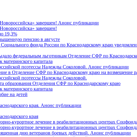
 Новороссийска» завершен! Анонс публикации
Новороссийска» завершен!
до 19,3%
овышенную пенсию в августе
 Социального фонда России по Краснодарскому краю уведомлени
 выдало федеральным льготникам Отделение СФР по Краснодарско
ок материнского капитала
российской поэтессы Надежды Соколовой. Анонс публикации
ление в Отделение СФР по Краснодарскому краю на возмещение р
оссийской поэтессы Надежды Соколовой.
нта образования Отделения СФР по Краснодарскому краю
ок материнского капитала
бие на детей
раснодарского края. Анонс публикации
аснодарского края
торно-курортное лечение в реабилитационных центрах Соцфонда
торно-курортное лечение в реабилитационных центрах Соцфонда 
священная дню ветеранов боевых действий. Анонс публикации