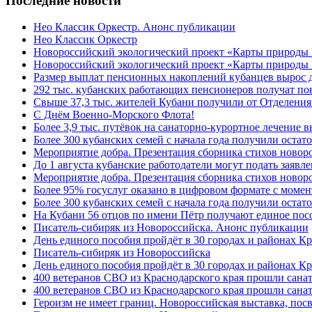
Последние новости
Нео Классик Оркестр. Анонс публикации
Нео Классик Оркестр
Новороссийский экологический проект «Карты природы
Новороссийский экологический проект «Карты природы 
Размер выплат пенсионных накоплений кубанцев вырос 
292 тыс. кубанских работающих пенсионеров получат п
Свыше 37,3 тыс. жителей Кубани получили от Отделения
C Днём Военно-Морского Флота!
Более 3,9 тыс. путёвок на санаторно-курортное лечение
Более 300 кубанских семей с начала года получили остат
Мероприятие добра. Презентация сборника стихов ново
До 1 августа кубанские работодатели могут подать заяв
Мероприятие добра. Презентация сборника стихов новор
Более 95% госуслуг оказано в цифровом формате с моме
Более 300 кубанских семей с начала года получили остат
На Кубани 56 отцов по имени Пётр получают единое посо
Писатель-сибиряк из Новороссийска. Анонс публикации
День единого пособия пройдёт в 30 городах и районах К
Писатель-сибиряк из Новороссийска
День единого пособия пройдёт в 30 городах и районах Кр
400 ветеранов СВО из Краснодарского края прошли сана
400 ветеранов СВО из Краснодарского края прошли сана
Героизм не имеет границ. Новороссийская выставка, по