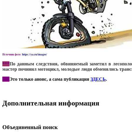
Источник фото:
https://ya.ru/images/
***
По данным следствия, обвиняемый заметил в лесополо
мастер починил мотоцикл, молодые люди обменялись тран
***
Это только анонс, а сама публикация
ЗДЕСЬ
.
Дополнительная информация
Объединенный поиск