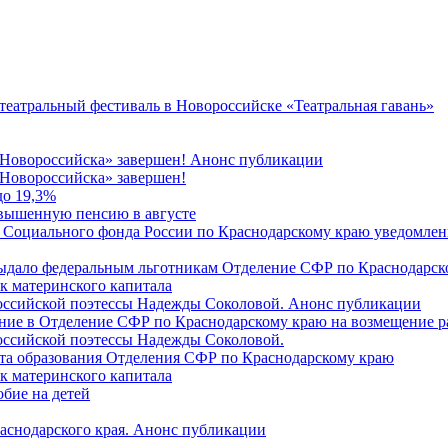
 театральный фестиваль в Новороссийске «Театральная гавань»
 Новороссийска» завершен! Анонс публикации
Новороссийска» завершен!
до 19,3%
овышенную пенсию в августе
 Социального фонда России по Краснодарскому краю уведомлени
 выдало федеральным льготникам Отделение СФР по Краснодарско
ок материнского капитала
российской поэтессы Надежды Соколовой. Анонс публикации
ление в Отделение СФР по Краснодарскому краю на возмещение р
оссийской поэтессы Надежды Соколовой.
нта образования Отделения СФР по Краснодарскому краю
ок материнского капитала
бие на детей
раснодарского края. Анонс публикации