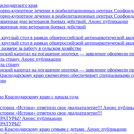
аснодарского края
торно-курортное лечение в реабилитационных центрах Соцфонда
торно-курортное лечение в реабилитационных центрах Соцфонда 
священная дню ветеранов боевых действий. Анонс публикации
священная дню ветеранов боевых действий
 круглый стол в рамках общероссийской антинаркотической ак
 круглый стол в рамках общероссийской антинаркотической ак
азмере за работу в сельском хозяйстве
ринский капитал на погашение ипотеки — заявление оформили п
ила страну. Анонс публикации
ла страну
ринский капитал на погашение ипотеки — заявление оформили пр
 Краснодарскому краю ежемесячно обеспечивает специальными
ции
о Краснодарскому краю с начала года
стории «Истоки» отметило свое двадцатилетие!!! Анонс публик
стории «Истоки» отметило свое двадцатилетие!!!
ТУРЫ? Анонс публикации
РАТУРЫ?
о Краснодарскому краю семьям с детьми. Анонс публикации