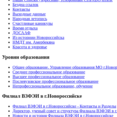
Бездна ссылок
Контакты
Выходные данные
Народная летопись
Счастливые каникулы
Время отдыха
ДОСААФ
Из историии Новороссийска
НМДТ им. Амербекяна
Красота и здоровье
Уровни образования
Общее образование. Управление образования МО г.Ново
Среднее профессиональное образование
Высшее профессиональное образование
Послевузовское профессиональное образование
Непрофессиональное образование, обучение
Филиал ВЗФЭИ в г.Новороссийске
Филиал ВЗФЭИ в г.Новороссийске - Контакты и Разделы
Директор, ученый совет и структура Филиала ВЗФЭИ в г
Новости и история Филиала ВЗФЭИ в г.Новороссийске