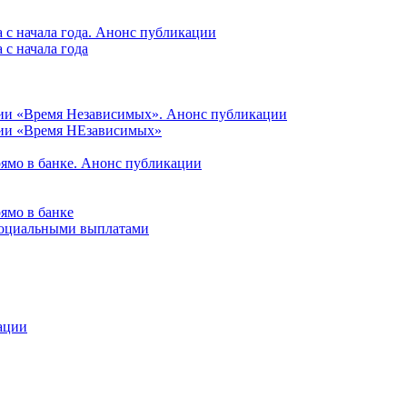
 с начала года. Анонс публикации
с начала года
ции «Время Независимых». Анонс публикации
ции «Время НЕзависимых»
рямо в банке. Анонс публикации
ямо в банке
 социальными выплатами
ации