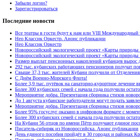
Забыли логин?
Зарегистрироваться
Последние новости
Все театры в гости будут к нам или VIII Международный
Нео Классик Оркестр. Анонс публикации
Нео Классик Оркестр
Новороссийский экологический проект «Карты природы
Новороссийский экологический проект «Карты природы 
Размер выплат пенсионных накоплений кубанцев вырос 
292 тыс. кубанских работающих пенсионеров получат п
Свыше 37,3 тыс. жителей Кубани получили от Отделения
C Днём Военно-Морского Флота!
Более 3,9 тыс. путёвок на санаторно-курортное лечение
Более 300 кубанских семей с начала года получили остат
Мероприятие добра. Презентация сборника стихов ново
До 1 августа кубанские работодатели могут подать заяв
Мероприятие добра. Презентация сборника стихов новор
Более 95% госуслуг оказано в цифровом формате с моме
Более 300 кубанских семей с начала года получили остат
На Кубани 56 отцов по имени Пётр получают единое посо
Писатель-сибиряк из Новороссийска. Анонс публикации
День единого пособия пройдёт в 30 городах и районах К
Писатель-сибиряк из Новороссийска