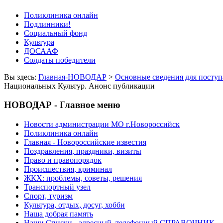
Поликлиника онлайн
Подлинники!
Социальный фонд
Культура
ДОСААФ
Солдаты победители
Вы здесь:
Главная-НОВОДАР
>
Основные сведения для посту
Национальных Культур. Анонс публикации
НОВОДАР - Главное меню
Новости администрации МО г.Новороссийск
Поликлиника онлайн
Главная - Новороссийские известия
Поздравления, праздники, визиты
Право и правопорядок
Происшествия, криминал
ЖКХ: проблемы, советы, решения
Транспортный узел
Спорт, туризм
Культура, отдых, досуг, хобби
Наша добрая память
Наши Списки - адресный, телефонный СПРАВОЧНИК