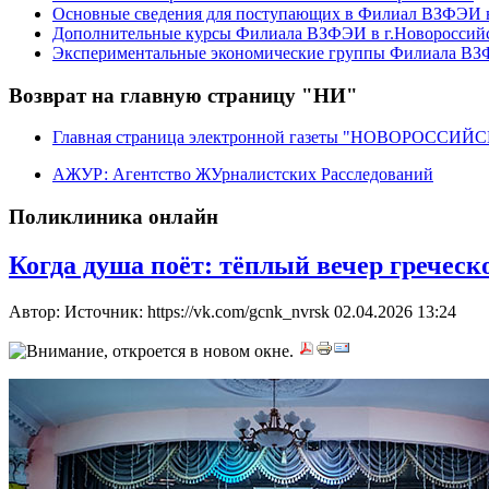
Основные сведения для поступающих в Филиал ВЗФЭИ в
Дополнительные курсы Филиала ВЗФЭИ в г.Новороссий
Экспериментальные экономические группы Филиала ВЗФ
Возврат на главную страницу "НИ"
Главная страница электронной газеты "НОВОРОССИ
АЖУР: Агентство ЖУрналистских Расследований
Поликлиника онлайн
Когда душа поёт: тёплый вечер гречес
Автор: Источник: https://vk.com/gcnk_nvrsk
02.04.2026 13:24