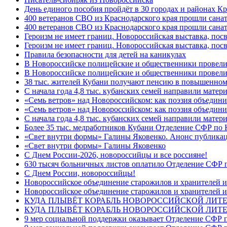
День единого пособия пройдёт в 30 городах и районах Кр
400 ветеранов СВО из Краснодарского края прошли сана
400 ветеранов СВО из Краснодарского края прошли сана
Героизм не имеет границ. Новороссийская выставка, по
Героизм не имеет границ. Новороссийская выставка, по
Правила безопасности для детей на каникулах
В Новороссийске полицейские и общественники провели
В Новороссийске полицейские и общественники провели
38 тыс. жителей Кубани получают пенсию в повышенном р
С начала года 4,8 тыс. кубанских семей направили мате
«Семь ветров» над Новороссийском: как поэзия объедин
«Семь ветров» над Новороссийском: как поэзия объедини
С начала года 4,8 тыс. кубанских семей направили мате
Более 35 тыс. медработников Кубани Отделение СФР по
«Свет внутри формы» Галины Яковенко. Анонс публика
«Свет внутри формы» Галины Яковенко
C Днем России-2026, новороссийцы и все россияне!
630 тысяч больничных листов оплатило Отделение СФР п
C Днем России, новороссийцы!
Новороссийское объединение старожилов и хранителей и
Новороссийское объединение старожилов и хранителей и
КУДА ПЛЫВЁТ КОРАБЛЬ НОВОРОССИЙСКОЙ ЛИТЕРА
КУДА ПЛЫВЁТ КОРАБЛЬ НОВОРОССИЙСКОЙ ЛИТЕ
9 мер социальной поддержки оказывает Отделение СФР п