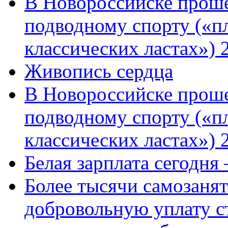
В Новороссийске проше
подводному спорту («пл
классических ластах») 
Живопись сердца
В Новороссийске проше
подводному спорту («пл
классических ластах») 
Белая зарплата сегодня
Более тысячи самозаня
добровольную уплату с