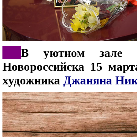
***
В уютном зале х
Новороссийска 15 март
художника
Джаняна Ник