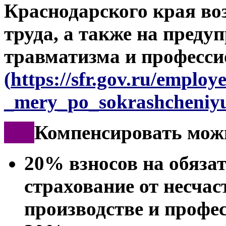
Краснодарского края во
труда, а также на преду
травматизма и професси
(
https://sfr.gov.ru/employ
_mery_po_sokrashcheniyu
***
Компенсировать мож
20% взносов на обяза
страхование от несчас
производстве и профе