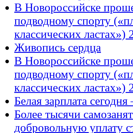
В Новороссийске проше
подводному спорту («пл
классических ластах») 
Живопись сердца
В Новороссийске проше
подводному спорту («пл
классических ластах») 
Белая зарплата сегодня
Более тысячи самозаня
добровольную уплату с