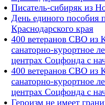
Писатель-сибиряк из Н
День единого пособия п
Краснодарского края
400 ветеранов СВО из 
санаторно-курортное л
центрах Соцфонда с на
400 ветеранов СВО из 
санаторно-курортное л
центрах Соцфонда с нач
Героизм не имеет грани